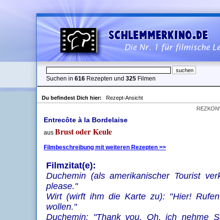
Suchen in
616
Rezepten und
325
Filmen
Du befindest Dich hier:
Rezept-Ansicht
REZKON
Entrecôte à la Bordelaise
Brust oder Keule
aus
Filmbeschreibung mit weiteren Rezepten >>
Filmzitat(e):
Duchemin (als amerikanischer Tourist ver
please."
Wirt (wirft ihm die Karte zu): "Hier! Rufe
wollen."
Duchemin: "Thank you. Oh, ich nehme S