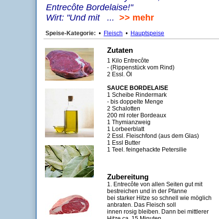
Entrecôte Bordelaise!"
Wirt: "Und mit ...
>> mehr
Speise-Kategorie:
•
Fleisch
•
Hauptspeise
Zutaten
1 Kilo Entrecôte
- (Rippenstück vom Rind)
2 Essl. Öl
SAUCE BORDELAISE
1 Scheibe Rindermark
- bis doppelte Menge
2 Schalotten
200 ml roter Bordeaux
1 Thymianzweig
1 Lorbeerblatt
2 Essl. Fleischfond (aus dem Glas)
1 Essl Butter
1 Teel. feingehackte Petersilie
Zubereitung
1. Entrecôte von allen Seiten gut mit
bestreichen und in der Pfanne
bei starker Hitze so schnell wie möglich
anbraten. Das Fleisch soll
innen rosig bleiben. Dann bei mittlerer
Hitze ca. 15 Minuten