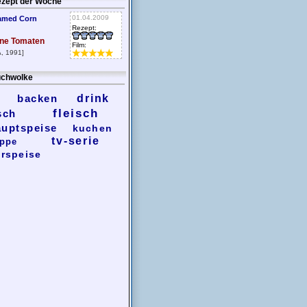
zept der Woche
01.04.2009
amed Corn
Rezept:
ne Tomaten
Film:
, 1991]
chwolke
backen
drink
fleisch
sch
auptspeise
kuchen
tv-serie
ppe
rspeise