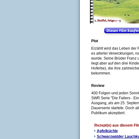
Plot
Erzählt wird das Leben der 
es allerlei Verwicklungen, 
wurde. Seine Brüder Franz u
liegt aber auf den drei Kin
Hoferbe), die ihre zahlreich
bekommen.
Review
400 Folgen und jeden Sonnta
SWR Serie "Die Fallers - Ei
Ausgang, als am 25. Septemb
Dauerserie startete. Doch a
Publikum akzeptiert.
Rezept(e) aus diesem Fi
Apfelküchle
Schwarzwälder Lauchk