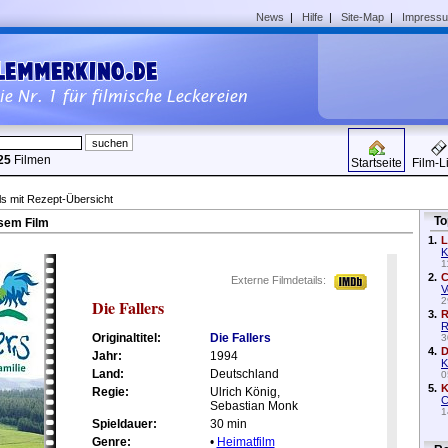
News
|
Hilfe
|
Site-Map
|
Impress
25
Filmen
Startseite
Film-L
ls mit Rezept-Übersicht
To
sem Film
1.
L
K
1
2.
C
Externe Filmdetails:
V
2
Die Fallers
3.
R
R
Originaltitel:
Die Fallers
3
4.
D
Jahr:
1994
K
Land:
Deutschland
0
5.
K
Regie:
Ulrich König,
C
Sebastian Monk
1
Spieldauer:
30 min
Genre:
•
Heimatfilm