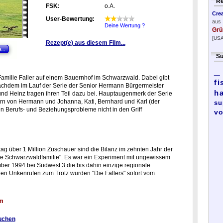
Re
FSK:
o.A.
Cre
User-Bewertung:
aus
Deine Wertung ?
Grü
[USA
Rezept(e) aus diesem Film...
Su
_
Familie Faller auf einem Bauernhof im Schwarzwald. Dabei gibt
fi
nachdem im Lauf der Serie der Senior Hermann Bürgermeister
h
nd Heinz tragen ihren Teil dazu bei. Hauptaugenmerk der Serie
dern von Hermann und Johanna, Kati, Bernhard und Karl (der
su
en Berufs- und Beziehungsprobleme nicht in den Griff
vo
g über 1 Million Zuschauer sind die Bilanz im zehnten Jahr der
ne Schwarzwaldfamilie". Es war ein Experiment mit ungewissem
er 1994 bei Südwest 3 die bis dahin einzige regionale
llen Unkenrufen zum Trotz wurden "Die Fallers" sofort vom
lm
uchen