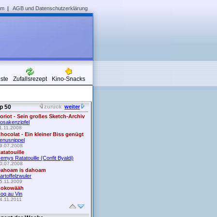
um
|
AGB und Datenschutzerklärung
iste
Zufallsrezept
Kino-Snacks
p 50
zurück
weiter
oriot - Sein großes Sketch-Archiv
osakenzipfel
1.11.2008
hocolat - Ein kleiner Biss genügt
enusnippel
9.07.2008
atatouille
emys Ratatouille (Confit Byaldi)
0.07.2008
ahoam is dahoam
artoffelzwuler
5.11.2009
okowääh
oq au Vin
4.11.2011