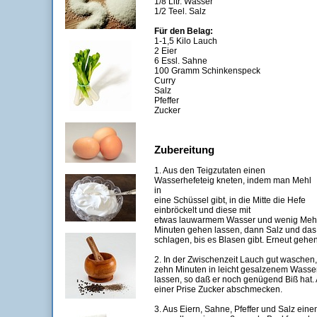
1/8 Litr. Wasser
1/2 Teel. Salz
Für den Belag:
1-1,5 Kilo Lauch
2 Eier
6 Essl. Sahne
100 Gramm Schinkenspeck
Curry
Salz
Pfeffer
Zucker
Zubereitung
1. Aus den Teigzutaten einen
Wasserhefeteig kneten, indem man Mehl
in
eine Schüssel gibt, in die Mitte die Hefe
einbröckelt und diese mit
etwas lauwarmem Wasser und wenig Mehl z
Minuten gehen lassen, dann Salz und das 
schlagen, bis es Blasen gibt. Erneut gehe
2. In der Zwischenzeit Lauch gut waschen,
zehn Minuten in leicht gesalzenem Wasser
lassen, so daß er noch genügend Biß hat.
einer Prise Zucker abschmecken.
3. Aus Eiern, Sahne, Pfeffer und Salz eine