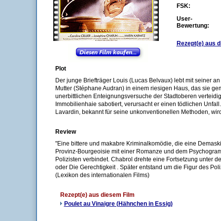
FSK:
User-
Bewertung:
Rezept(e) aus d
Plot
Der junge Briefträger Louis (Lucas Belvaux) lebt mit seiner an
Mutter (Stéphane Audran) in einem riesigen Haus, das sie g
unerbittlichen Enteignungsversuche der Stadtoberen verteidige
Immobilienhaie sabotiert, verursacht er einen tödlichen Unfal
Lavardin, bekannt für seine unkonventionellen Methoden, wird 
Review
"Eine bittere und makabre Kriminalkomödie, die eine Demas
Provinz-Bourgeoisie mit einer Romanze und dem Psychogram
Polizisten verbindet. Chabrol drehte eine Fortsetzung unter de
oder Die Gerechtigkeit . Später entstand um die Figur des Poli
(Lexikon des internationalen Films)
Rezept(e) aus diesem Film
Poulet au Vinaigre (Hähnchen in Essig)