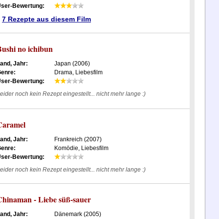
ser-Bewertung:
7 Rezepte aus diesem Film
Bushi no ichibun
and, Jahr:
Japan (2006)
enre:
Drama, Liebesfilm
ser-Bewertung:
eider noch kein Rezept eingestellt... nicht mehr lange :)
Caramel
and, Jahr:
Frankreich (2007)
enre:
Komödie, Liebesfilm
ser-Bewertung:
eider noch kein Rezept eingestellt... nicht mehr lange :)
Chinaman - Liebe süß-sauer
and, Jahr:
Dänemark (2005)