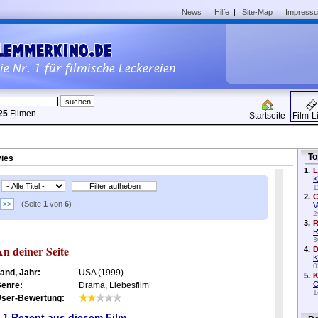
News
|
Hilfe
|
Site-Map
|
Impress
25
Filmen
Startseite
Film-L
To
vies
1.
L
K
1
2.
C
(Seite
1
von
6
)
>>
V
2
3.
R
R
3
n deiner Seite
4.
D
K
0
and, Jahr:
USA (1999)
5.
K
C
enre:
Drama, Liebesfilm
1
ser-Bewertung:
1 Rezept aus diesem Film