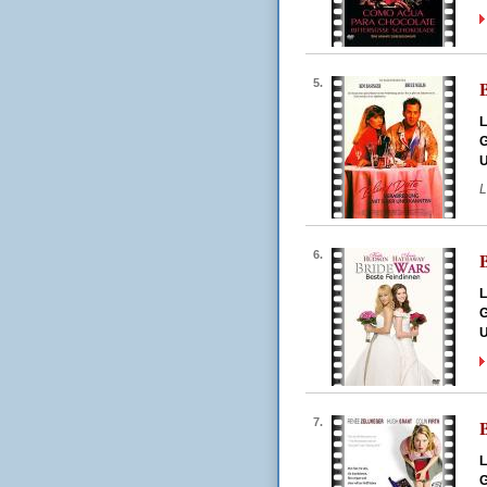
5.
L
G
U
L
6.
L
G
U
7.
L
G