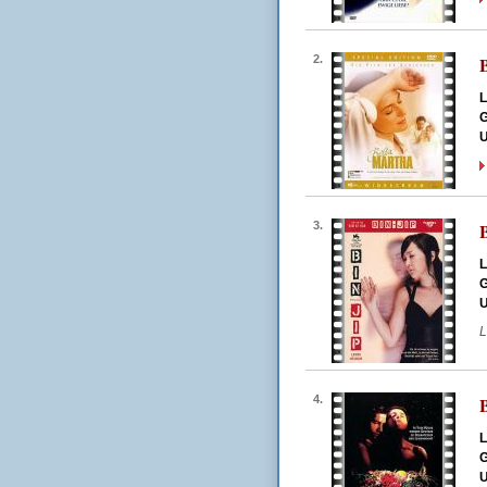
2.
L
G
U
3.
L
G
U
L
4.
L
G
U