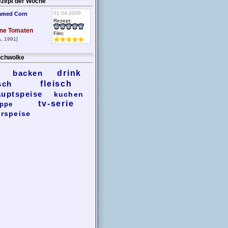
zept der Woche
01.04.2009
amed Corn
Rezept:
ne Tomaten
Film:
, 1991]
chwolke
backen
drink
sch
fleisch
auptspeise
kuchen
tv-serie
ppe
rspeise