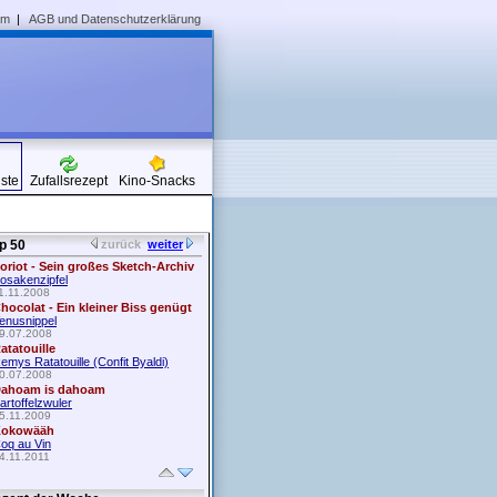
um
|
AGB und Datenschutzerklärung
iste
Zufallsrezept
Kino-Snacks
p 50
zurück
weiter
oriot - Sein großes Sketch-Archiv
osakenzipfel
1.11.2008
hocolat - Ein kleiner Biss genügt
enusnippel
9.07.2008
atatouille
emys Ratatouille (Confit Byaldi)
0.07.2008
ahoam is dahoam
artoffelzwuler
5.11.2009
okowääh
oq au Vin
4.11.2011