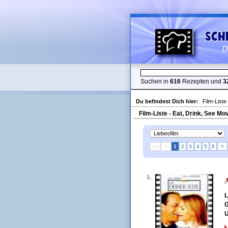
Suchen in
616
Rezepten und
3
Du befindest Dich hier:
Film-Liste
Film-Liste - Eat, Drink, See Mo
<<
<
1
2
3
4
5
6
>
1.
A
L
G
U