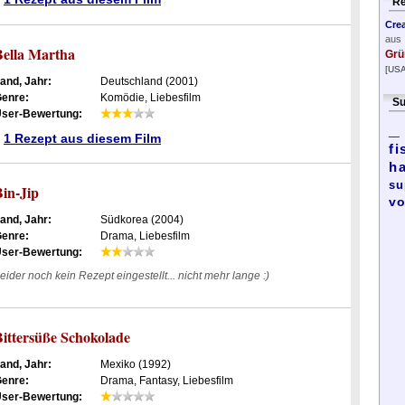
Re
Cre
aus
Bella Martha
Grü
[USA
and, Jahr:
Deutschland (2001)
enre:
Komödie, Liebesfilm
Su
ser-Bewertung:
_
1 Rezept aus diesem Film
fi
h
su
Bin-Jip
vo
and, Jahr:
Südkorea (2004)
enre:
Drama, Liebesfilm
ser-Bewertung:
eider noch kein Rezept eingestellt... nicht mehr lange :)
Bittersüße Schokolade
and, Jahr:
Mexiko (1992)
enre:
Drama, Fantasy, Liebesfilm
ser-Bewertung: