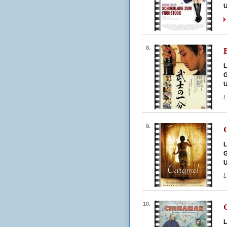
U
8.
L
G
U
L
9.
L
G
U
L
10.
L