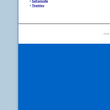
Safransoße
Tiramisu
2008