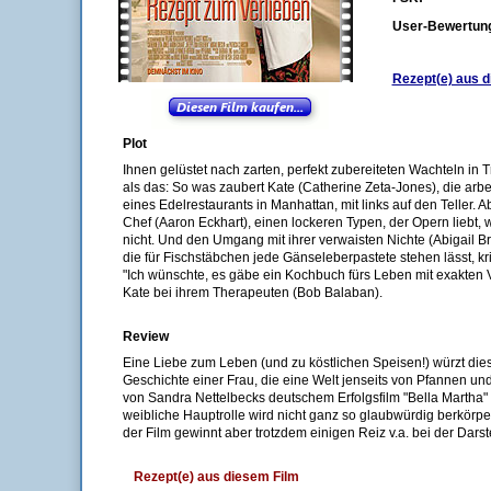
User-Bewertun
Rezept(e) aus d
Plot
Ihnen gelüstet nach zarten, perfekt zubereiteten Wachteln in Tr
als das: So was zaubert Kate (Catherine Zeta-Jones), die arbe
eines Edelrestaurants in Manhattan, mit links auf den Teller. 
Chef (Aaron Eckhart), einen lockeren Typen, der Opern liebt, 
nicht. Und den Umgang mit ihrer verwaisten Nichte (Abigail Bres
die für Fischstäbchen jede Gänseleberpastete stehen lässt, kr
"Ich wünschte, es gäbe ein Kochbuch fürs Leben mit exakten V
Kate bei ihrem Therapeuten (Bob Balaban).
Review
Eine Liebe zum Leben (und zu köstlichen Speisen!) würzt die
Geschichte einer Frau, die eine Welt jenseits von Pfannen u
von Sandra Nettelbecks deutschem Erfolgsfilm "Bella Martha"
weibliche Hauptrolle wird nicht ganz so glaubwürdig berkörpert
der Film gewinnt aber trotzdem einigen Reiz v.a. bei der Dars
Rezept(e) aus diesem Film