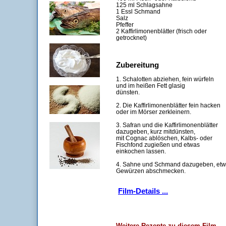
125 ml Schlagsahne
1 Essl Schmand
Salz
Pfeffer
2 Kaffirlimonenblätter (frisch oder
getrocknet)
Zubereitung
1. Schalotten abziehen, fein würfeln
und im heißen Fett glasig
dünsten.
2. Die Kaffirlimonenblätter fein hacken
oder im Mörser zerkleinern.
3. Safran und die Kaffirlimonenblätter
dazugeben, kurz mitdünsten,
mit Cognac ablöschen, Kalbs- oder
Fischfond zugießen und etwas
einkochen lassen.
4. Sahne und Schmand dazugeben, etwa
Gewürzen abschmecken.
Film-Details ...
Weitere Rezepte zu diesem Film