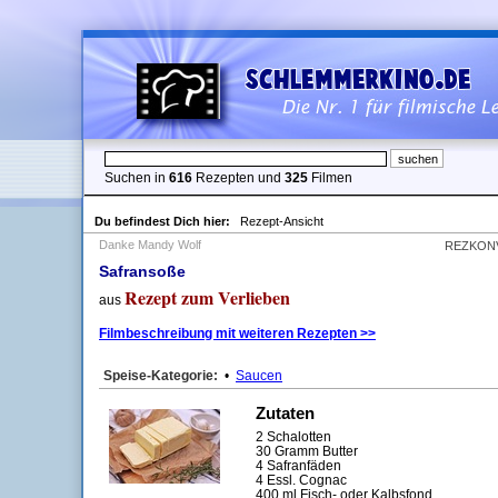
Suchen in
616
Rezepten und
325
Filmen
Du befindest Dich hier:
Rezept-Ansicht
Danke Mandy Wolf
REZKON
Safransoße
Rezept zum Verlieben
aus
Filmbeschreibung mit weiteren Rezepten >>
Speise-Kategorie:
•
Saucen
Zutaten
2 Schalotten
30 Gramm Butter
4 Safranfäden
4 Essl. Cognac
400 ml Fisch- oder Kalbsfond