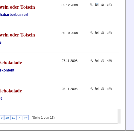
wein oder Totsein
05.12.2008
habarberbusserl
wein oder Totsein
30.10.2008
e
 Schokolade
27.11.2008
ekonfekt
 Schokolade
25.11.2008
t
(Seite
1
von
13
)
9
10
11
>
>>