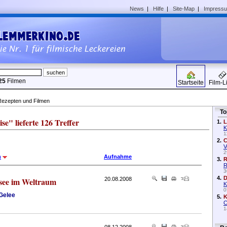
News
|
Hilfe
|
Site-Map
|
Impress
25
Filmen
Startseite
Film-L
Rezepten und Filmen
To
" lieferte 126 Treffer
1.
L
K
1
2.
C
V
2
m
Aufnahme
3.
R
R
3
4.
D
see im Weltraum
20.08.2008
K
0
Gelee
5.
K
C
1