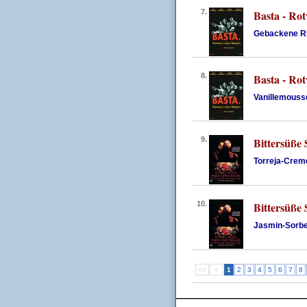
7.
Basta - Rot
Gebackene R
8.
Basta - Rot
Vanillemouss
9.
Bittersüße
Torreja-Crem
10.
Bittersüße
Jasmin-Sorbe
<<
<
1
2
3
4
5
6
7
8