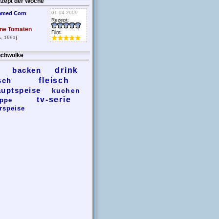
zept der Woche
01.04.2009
amed Corn
Rezept:
ne Tomaten
Film:
, 1991]
chwolke
backen
drink
sch
fleisch
auptspeise
kuchen
tv-serie
ppe
rspeise