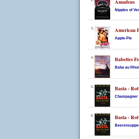
2.
Amadeus
Nipples of Ve
3.
American P
Apple-Pie
4.
Babettes Fe
Baba au Rhu
5.
Basta - Rot
Champagner 
6.
Basta - Rot
Beerensuppe 