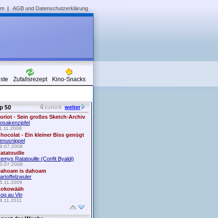
um
|
AGB und Datenschutzerklärung
iste
Zufallsrezept
Kino-Snacks
p 50
zurück
weiter
oriot - Sein großes Sketch-Archiv
osakenzipfel
1.11.2008
hocolat - Ein kleiner Biss genügt
enusnippel
9.07.2008
atatouille
emys Ratatouille (Confit Byaldi)
0.07.2008
ahoam is dahoam
artoffelzwuler
5.11.2009
okowääh
oq au Vin
4.11.2011