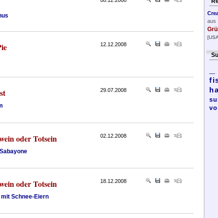
08.12.2008
Re
Cre
nus
aus
Grü
[USA
ie
12.12.2008
Su
_
fi
h
st
29.07.2008
su
m
vo
wein oder Totsein
02.12.2008
Sabayone
wein oder Totsein
18.12.2008
mit Schnee-Eiern