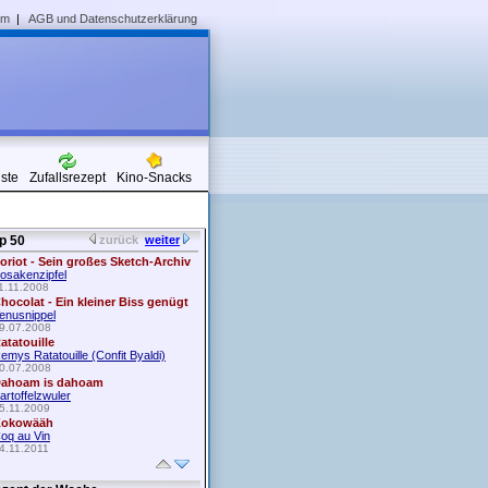
um
|
AGB und Datenschutzerklärung
iste
Zufallsrezept
Kino-Snacks
p 50
zurück
weiter
oriot - Sein großes Sketch-Archiv
osakenzipfel
1.11.2008
hocolat - Ein kleiner Biss genügt
enusnippel
9.07.2008
atatouille
emys Ratatouille (Confit Byaldi)
0.07.2008
ahoam is dahoam
artoffelzwuler
5.11.2009
okowääh
oq au Vin
4.11.2011