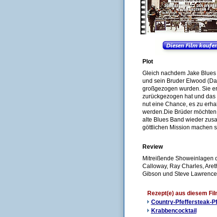
Plot
Gleich nachdem Jake Blues 
und sein Bruder Elwood (Da
großgezogen wurden. Sie erf
zurückgezogen hat und das 
nut eine Chance, es zu erha
werden.Die Brüder möchten h
alte Blues Band wieder zusa
göttlichen Mission machen 
Review
Mitreißende Showeinlagen d
Calloway, Ray Charles, Areth
Gibson und Steve Lawrence
Rezept(e) aus diesem Fi
Country-Pfeffersteak-P
Krabbencocktail