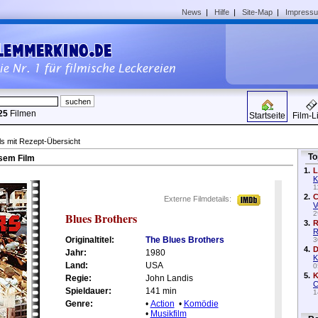
News
|
Hilfe
|
Site-Map
|
Impress
25
Filmen
Startseite
Film-L
ls mit Rezept-Übersicht
To
sem Film
1.
L
K
1
2.
C
Externe Filmdetails:
V
2
Blues Brothers
3.
R
R
Originaltitel:
The Blues Brothers
3
4.
D
Jahr:
1980
K
Land:
USA
0
5.
K
Regie:
John Landis
C
Spieldauer:
141 min
1
Genre:
•
Action
•
Komödie
•
Musikfilm