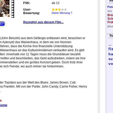
Re
FSK:
ab 12
Fon
User-
aus
Bewertung:
Deine Wertung ?
Bri
Sch
Rezept(e) aus diesem Film...
Frü
[Gro
Su
(John Belushi) aus dem Gefängis entlassen wird, besuchen er
_
n Aykroyd) das Waisenhaus, in dem sie von Nonnen
ahren, dass die Kirche ihre finanzielle Unterstützung
fi
Waisenhaus an das Kultusministerium verkaufen wird. Es gbit
ha
lten: innerhalb von 11 Tagen muss die Grundsteuer bezahlt
elfen und beschließen, das Geld aufzutreiben, indem sie ihre
su
mmenstellen und ein großes Konzert geben. Doch trotz ihrer
vo
sie sich Feinde, wo auch immer sie hinkommen.
er Topstars aus der Welt des Blues: James Brown, Cab
a Franklin. Mit von der Partie: John Candy, Carrie Fisher, Henry
.
lm
fanne