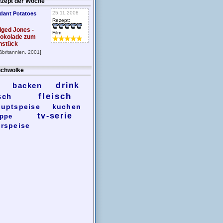
zept der Woche
25.11.2008
dant Potatoes
Rezept:
dged Jones -
Film:
okolade zum
hstück
ßbritannien, 2001]
chwolke
backen
drink
fleisch
sch
uptspeise
kuchen
tv-serie
ppe
rspeise