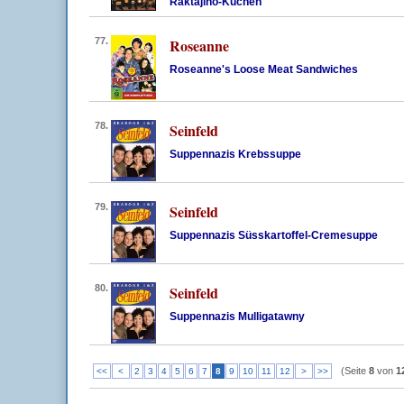
Raktajino-Kuchen
77.
Roseanne
Roseanne's Loose Meat Sandwiches
78.
Seinfeld
Suppennazis Krebssuppe
79.
Seinfeld
Suppennazis Süsskartoffel-Cremesuppe
80.
Seinfeld
Suppennazis Mulligatawny
(Seite
8
von
1
<<
<
2
3
4
5
6
7
8
9
10
11
12
>
>>