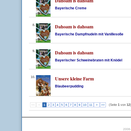
Dahoam is dahoam
Bayerische Creme
8.
Dahoam is dahoam
Bayerische Dampfnudeln mit Vanillesoße
9.
Dahoam is dahoam
Bayerischer Schweinebraten mit Knödel
10.
Unsere kleine Farm
Blaubeerpudding
(Seite
1
von
12
<<
<
1
2
3
4
5
6
7
8
9
10
11
>
>>
2008