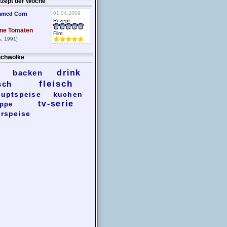
zept der Woche
01.04.2009
amed Corn
Rezept:
ne Tomaten
Film:
, 1991]
chwolke
backen
drink
fleisch
sch
uptspeise
kuchen
tv-serie
ppe
rspeise