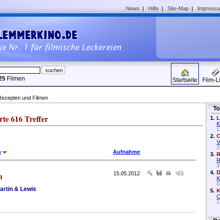
News
|
Hilfe
|
Site-Map
|
Impress
25
Filmen
Startseite
Film-L
Rezepten und Filmen
To
te 616 Treffer
1.
L
K
1
2.
C
V
2
m
Aufnahme
3.
R
R
3
4.
D
n
15.05.2012
K
0
artin & Lewis
5.
K
C
1