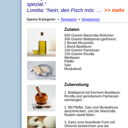
spezial."
Loretta: "Nein, den Fisch möc ...
>> mehr
Speise-Kategorie:
•
Teigwaren
•
Vegetarisch
Zutaten
500 Gramm Manicotta-Röllchen
300 Gramm Blattspinat (gefroren)
2 Beutel Mozarella
1 Bund Basilikum
100 Gramm Parmesan
150 Gramm Ricotta
Weißwein
Pfeffer
Salz
Muskatnuß
Zubereitung
1. Blattspinat mit frischem Basilikum,
Ricotta und geriebenem Parmesan
vermengen.
2. Mit Pfeffer, Salz und Muskatnuss
abschmecken, und die Manicotta
Nudeln damit füllen.
3. Dann eine feuerfeste Form mit
Olivenöl bestreichen und die