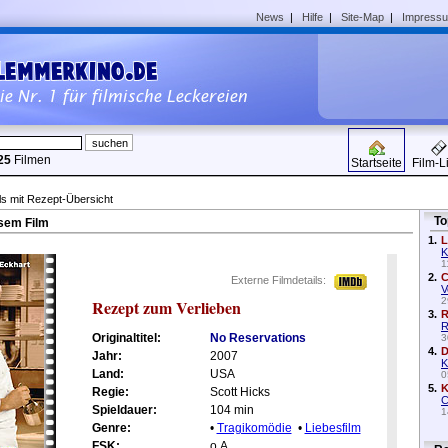
News
|
Hilfe
|
Site-Map
|
Impress
25
Filmen
Startseite
Film-L
ls mit Rezept-Übersicht
To
sem Film
1.
L
K
1
2.
C
Externe Filmdetails:
V
2
Rezept zum Verlieben
3.
R
R
Originaltitel:
No Reservations
3
4.
D
Jahr:
2007
K
Land:
USA
0
5.
K
Regie:
Scott Hicks
C
Spieldauer:
104 min
1
Genre:
•
Tragikomödie
•
Liebesfilm
FSK:
o.A.