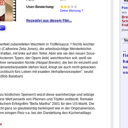
Re
User-Bewertung:
Fon
Deine Wertung ?
aus
Bri
Rezept(e) aus diesem Film...
Sch
Frü
[Gro
Su
perfekt zubereiteten Wachteln in Trüffelsauce ? Nichts leichter
_
 (Catherine Zeta-Jones), die arbeitssüchtige Meisterköchin
hattan, mit links auf den Teller. Aber wie sie den neuen Sous-
fi
lockeren Typen, der Opern liebt, weichkochen soll, weiß sie
h
rer verwaisten Nichte (Abigail Breslin), die bei ihr einzieht und
su
änseleberpastete stehen lässt, kriegt sie auch nicht gebacken.
Kochbuch fürs Leben mit exakten Verhaltensrezepten", seufzt
vo
 (Bob Balaban).
u köstlichen Speisen!) würzt diese warmherzige und witzige
eine Welt jenseits von Pfannen und Töpfen entdeckt. Remake
schem Erfolgsfilm "Bella Martha" 2001 für den US-Markt. Die
cht ganz so glaubwürdig berkörpert wie in der Originalversion,
em einigen Reiz v.a. bei der Darstellung des Küchenalltags.
lm