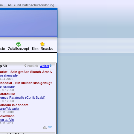
um
|
AGB und Datenschutzerklärung
iste
Zufallsrezept
Kino-Snacks
p 50
zurück
weiter
oriot - Sein großes Sketch-Archiv
osakenzipfel
1.11.2008
hocolat - Ein kleiner Biss genügt
enusnippel
9.07.2008
atatouille
emys Ratatouille (Confit Byaldi)
0.07.2008
ahoam is dahoam
artoffelzwuler
5.11.2009
okowääh
oq au Vin
4.11.2011