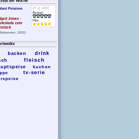
zept der Woche
25.11.2008
dant Potatoes
Rezept:
dged Jones -
Film:
okolade zum
hstück
ßbritannien, 2001]
chwolke
backen
drink
fleisch
sch
auptspeise
kuchen
tv-serie
ppe
rspeise