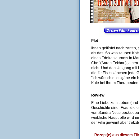
Plot
Ihnen gelüstet nach zarten, 
als das: So was zaubert Kate
eines Edelrestaurants in Man
Chef (Aaron Eckhart), einen 
nicht. Und den Umgang mit ih
die für Fischstäbchen jede G
"Ich wünschte, es gäbe ein 
Kate bei ihrem Therapeuten
Review
Eine Liebe zum Leben (und z
Geschichte einer Frau, die 
von Sandra Nettelbecks deut
weibliche Hauptrolle wird ni
der Film gewinnt aber trotzd
Rezept(e) aus diesem Fi