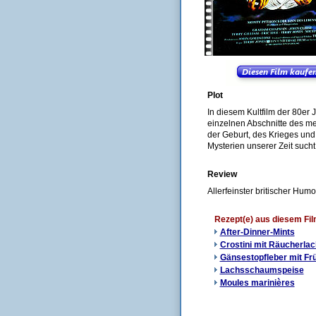
Plot
In diesem Kultfilm der 80e
einzelnen Abschnitte des me
der Geburt, des Krieges un
Mysterien unserer Zeit sucht,
Review
Allerfeinster britischer Hum
Rezept(e) aus diesem Fi
After-Dinner-Mints
Crostini mit Räucherla
Gänsestopfleber mit Frü
Lachsschaumspeise
Moules marinières