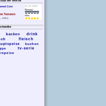
zept der Woche
01.04.2009
amed Corn
Rezept:
ne Tomaten
Film:
, 1991]
chwolke
backen
drink
sch
fleisch
auptspeise
kuchen
tv-serie
ppe
rspeise