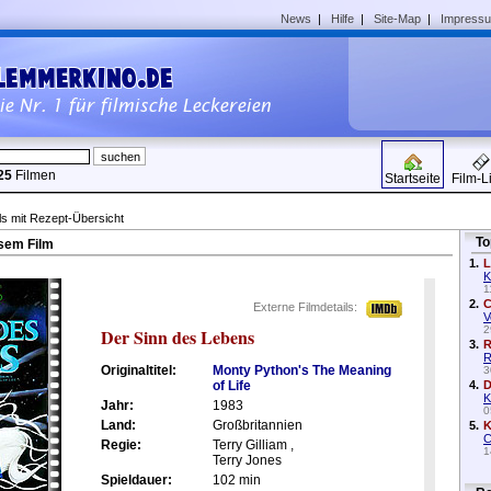
News
|
Hilfe
|
Site-Map
|
Impress
25
Filmen
Startseite
Film-L
ls mit Rezept-Übersicht
To
sem Film
1.
L
K
1
2.
C
Externe Filmdetails:
V
2
Der Sinn des Lebens
3.
R
R
Originaltitel:
Monty Python's The Meaning
3
of Life
4.
D
K
Jahr:
1983
0
Land:
Großbritannien
5.
K
C
Regie:
Terry Gilliam ,
1
Terry Jones
Spieldauer:
102 min