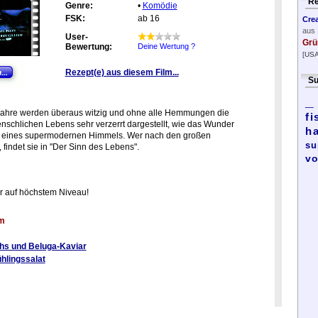
Re
Genre:
•
Komödie
FSK:
ab 16
Cre
aus
User-
Grü
Bewertung:
Deine Wertung ?
[USA
Rezept(e) aus diesem Film...
Su
_
r Jahre werden überaus witzig und ohne alle Hemmungen die
fi
nschlichen Lebens sehr verzerrt dargestellt, wie das Wunder
h
d eines supermodernen Himmels. Wer nach den großen
su
 findet sie in "Der Sinn des Lebens".
vo
or auf höchstem Niveau!
lm
chs und Beluga-Kaviar
hlingssalat