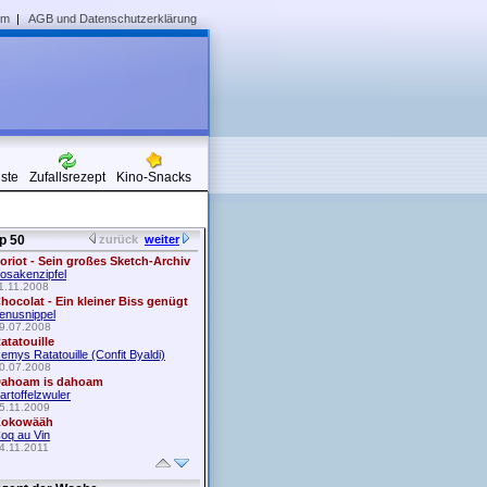
um
|
AGB und Datenschutzerklärung
iste
Zufallsrezept
Kino-Snacks
p 50
zurück
weiter
oriot - Sein großes Sketch-Archiv
osakenzipfel
1.11.2008
hocolat - Ein kleiner Biss genügt
enusnippel
9.07.2008
atatouille
emys Ratatouille (Confit Byaldi)
0.07.2008
ahoam is dahoam
artoffelzwuler
5.11.2009
okowääh
oq au Vin
4.11.2011