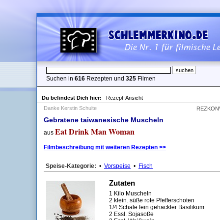
Suchen in
616
Rezepten und
325
Filmen
Du befindest Dich hier:
Rezept-Ansicht
Danke Kerstin Schulte
REZKON
Gebratene taiwanesische Muscheln
Eat Drink Man Woman
aus
Filmbeschreibung mit weiteren Rezepten >>
Speise-Kategorie:
•
Vorspeise
•
Fisch
Zutaten
1 Kilo Muscheln
2 klein. süße rote Pfefferschoten
1/4 Schale fein gehackter Basilikum
2 Essl. Sojasoße