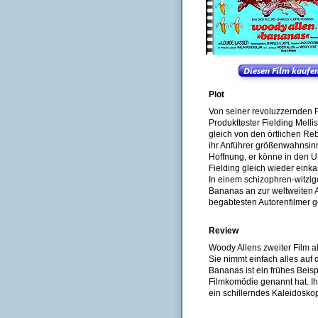
Plot
Von seiner revoluzzernden F
Produkttester Fielding Mell
gleich von den örtlichen Re
ihr Anführer größenwahnsinn
Hoffnung, er könne in den U
Fielding gleich wieder einka
In einem schizophren-witzige
Bananas an zur weltweiten 
begabtesten Autorenfilmer g
Review
Woody Allens zweiter Film al
Sie nimmt einfach alles auf 
Bananas ist ein frühes Beis
Filmkomödie genannt hat. Ih
ein schillerndes Kaleidosk