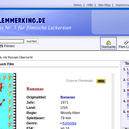
News
|
Hilfe
|
Site-Map
|
Impress
25
Filmen
Startseite
Film-L
ls mit Rezept-Übersicht
To
sem Film
1.
L
K
1
2.
C
Externe Filmdetails:
V
2
Bananas
3.
R
R
Originaltitel:
Bananas
3
4.
D
Jahr:
1971
K
Land:
USA
0
5.
K
Regie:
Woody Allen
C
Spieldauer:
79 min
1
Genre:
•
Komödie
FSK:
ab 16