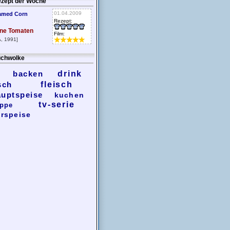
zept der Woche
01.04.2009
amed Corn
Rezept:
ne Tomaten
Film:
, 1991]
chwolke
backen
drink
sch
fleisch
auptspeise
kuchen
tv-serie
ppe
rspeise