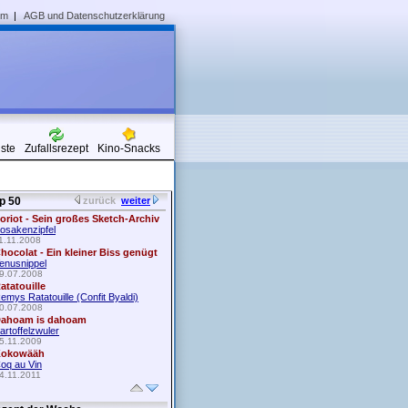
um
|
AGB und Datenschutzerklärung
iste
Zufallsrezept
Kino-Snacks
p 50
zurück
weiter
oriot - Sein großes Sketch-Archiv
osakenzipfel
1.11.2008
hocolat - Ein kleiner Biss genügt
enusnippel
9.07.2008
atatouille
emys Ratatouille (Confit Byaldi)
0.07.2008
ahoam is dahoam
artoffelzwuler
5.11.2009
okowääh
oq au Vin
4.11.2011