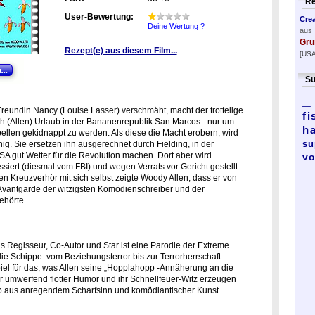
Re
User-Bewertung:
Cre
Deine Wertung ?
aus
Grü
Rezept(e) aus diesem Film...
[USA
Su
_
reundin Nancy (Louise Lasser) verschmäht, macht der trottelige
fi
ish (Allen) Urlaub in der Bananenrepublik San Marcos - nur um
h
bellen gekidnappt zu werden. Als diese die Macht erobern, wird
su
ig. Sie ersetzen ihn ausgerechnet durch Fielding, in der
SA gut Wetter für die Revolution machen. Dort aber wird
vo
ssiert (diesmal vom FBI) und wegen Verrats vor Gericht gestellt.
n Kreuzverhör mit sich selbst zeigte Woody Allen, dass er von
Avantgarde der witzigsten Komödienschreiber und der
ehörte.
s Regisseur, Co-Autor und Star ist eine Parodie der Extreme.
die Schippe: vom Beziehungsterror bis zur Terrorherrschaft.
piel für das, was Allen seine „Hopplahopp -Annäherung an die
r umwerfend flotter Humor und ihr Schnellfeuer-Witz erzeugen
op aus anregendem Scharfsinn und komödiantischer Kunst.