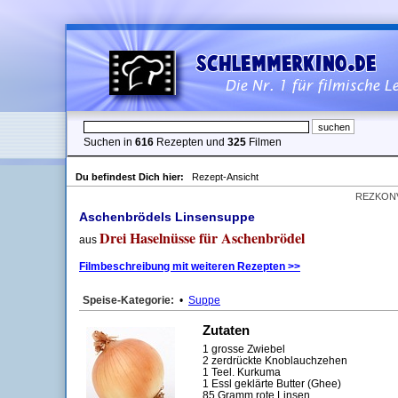
Suchen in
616
Rezepten und
325
Filmen
Du befindest Dich hier:
Rezept-Ansicht
REZKON
Aschenbrödels Linsensuppe
Drei Haselnüsse für Aschenbrödel
aus
Filmbeschreibung mit weiteren Rezepten >>
Speise-Kategorie:
•
Suppe
Zutaten
1 grosse Zwiebel
2 zerdrückte Knoblauchzehen
1 Teel. Kurkuma
1 Essl geklärte Butter (Ghee)
85 Gramm rote Linsen