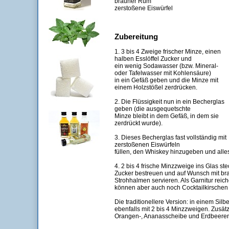
brauner Rum
zerstoßene Eiswürfel
Zubereitung
1. 3 bis 4 Zweige frischer Minze, einen
halben Esslöffel Zucker und
ein wenig Sodawasser (bzw. Mineral-
oder Tafelwasser mit Kohlensäure)
in ein Gefäß geben und die Minze mit
einem Holzstößel zerdrücken.
2. Die Flüssigkeit nun in ein Becherglas
geben (die ausgequetschte
Minze bleibt in dem Gefäß, in dem sie
zerdrückt wurde).
3. Dieses Becherglas fast vollständig mit
zerstoßenen Eiswürfeln
füllen, den Whiskey hinzugeben und alles
4. 2 bis 4 frische Minzzweige ins Glas st
Zucker bestreuen und auf Wunsch mit br
Strohhalmen servieren. Als Garnitur reic
können aber auch noch Cocktailkirschen
Die traditionellere Version: in einem Sil
ebenfalls mit 2 bis 4 Minzzweigen. Zusät
Orangen-, Ananasscheibe und Erdbeeren