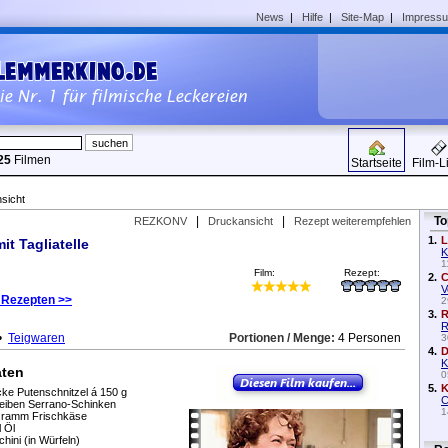
News
|
Hilfe
|
Site-Map
|
Impress
25
Filmen
Startseite
Film-L
sicht
|
|
To
REZKONV
Druckansicht
Rezept weiterempfehlen
1.
L
it Tagliatelle
K
1
Film:
Rezept:
2.
C
V
 Rezepten >>
2
3.
R
R
•
Teigwaren
Portionen / Menge:
4 Personen
3
4.
D
K
aten
0
5.
K
cke Putenschnitzel á 150 g
C
eiben Serrano-Schinken
1
ramm Frischkäse
l Öl
hini (in Würfeln)