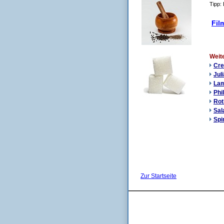
Tipp: 
Film
Weit
Cre
Jul
Lam
Phi
Rot
Sal
Spi
Zur Startseite