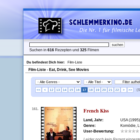
Suchen in
616
Rezepten und
325
Filmen
Du befindest Dich hier:
Film-Liste
Film-Liste - Eat, Drink, See Movies
(S
<<
<
12
13
14
15
16
17
18
19
20
21
22
>
>>
161.
French Kiss
Land, Jahr:
USA (1995)
Genre:
Komödie, L
User-Bewertung:
Leider noch kein Rezept eingestell