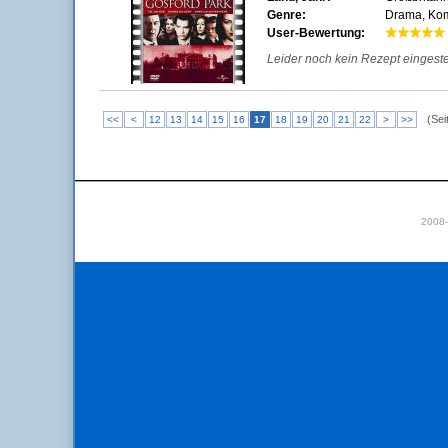
Genre:
Drama, Kom
User-Bewertung:
Leider noch kein Rezept eingestell
(Sei
<<
<
12
13
14
15
16
17
18
19
20
21
22
>
>>
2008