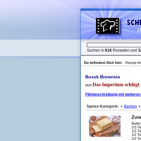
Suchen in
616
Rezepten und
3
Du befindest Dich hier:
Rezept-An
Bossk Brownies
Das Imperium schlägt
aus
Filmbeschreibung mit weiteren
Speise-Kategorie:
•
Backen
Zut
Butter
2/3 T
1/2 T
1/2 Te
1/2 Te