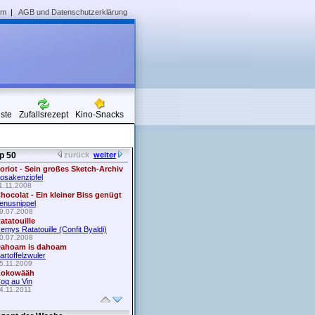
um
|
AGB und Datenschutzerklärung
iste
Zufallsrezept
Kino-Snacks
p 50
zurück
weiter
oriot - Sein großes Sketch-Archiv
osakenzipfel
1.11.2008
hocolat - Ein kleiner Biss genügt
enusnippel
9.07.2008
atatouille
emys Ratatouille (Confit Byaldi)
0.07.2008
ahoam is dahoam
artoffelzwuler
5.11.2009
okowääh
oq au Vin
4.11.2011