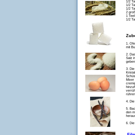
1/2 T
1/2 T
1/2 Ta
2 groß
1 Teel
1/2 T
Zub
1. Of
mit Bu
2. Da
Salz i
gebenu
3. Die
Krista
Schüs
Mixer 
cremig
hinzu
verrü
rühren
4. Die
5. Ba
den ma
herau
6. Di
Film