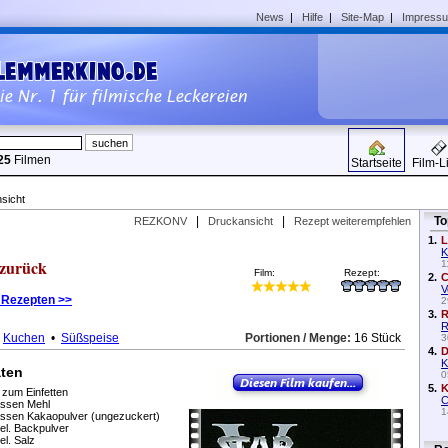
News
|
Hilfe
|
Site-Map
|
Impress
25
Filmen
Startseite
Film-L
sicht
|
|
To
REZKONV
Druckansicht
Rezept weiterempfehlen
1.
L
K
 zurück
1
Film:
Rezept:
2.
C
V
 Rezepten >>
2
3.
R
R
•
Kuchen
•
Süßspeise
Portionen / Menge:
16 Stück
3
4.
D
K
aten
0
5.
K
 zum Einfetten
C
assen Mehl
1
assen Kakaopulver (ungezuckert)
el. Backpulver
el. Salz