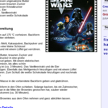
Re
assen ungesalzene Butter
assen braunen Zucker
Cre
ssen Kristallzucker
. Eier
aus
. Vanilleextrakt
Grü
assen weiße Schokolade
[USA
Su
ereitung
_
en auf 175 °C vorheizen. Backform
tter einfetten.
fi
s Mehl, Kakaopulver, Backpulver und
h
n eine kleine Schüssel
su
nd mit einem Löffel gut verrühren.
vo
 Butter, braunen Zucker und
llzucker in eine große
sel geben. Mit einem elektrischen
mixen, bis alles schön
 ist (ca. 3 Minuten). Das Vanilleextrakt und die Eier
fügen. Ebenfalls das Mehlgemisch hinzufügen und mit einem Löffel
hren. Zum Schluß die weiße Schokolade hinzufügen und nochmals
.
 Masse in die vorbereitete Backform geben und glattrühren.
ckform in den Ofen schieben. Solange backen, bis ein Zahnstocher,
n in die Mitte der Brownies gestochen hat, sauber wieder
skommt (ca. 30 Minuten).
e Brownies aus dem Ofen nehmen und ganz abkühlen lassen.
-Details ...