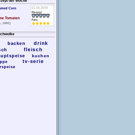
zept der Woche
01.04.2009
amed Corn
Rezept:
ne Tomaten
Film:
, 1991]
chwolke
backen
drink
sch
fleisch
auptspeise
kuchen
tv-serie
ppe
rspeise