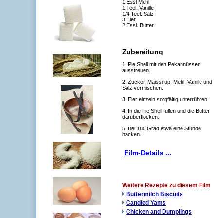
1 Essl Mehl
1 Teel. Vanille
1/4 Teel. Salz
3 Eier
2 Essl. Butter
Zubereitung
1. Pie Shell mit den Pekannüssen
ausstreuen.
2. Zucker, Maissirup, Mehl, Vanille und
Salz vermischen.
3. Eier einzeln sorgfältig unterrühren.
4. In die Pie Shell füllen und die Butter
darüberflocken.
5. Bei 180 Grad etwa eine Stunde
backen.
Film-Details ...
Weitere Rezepte zu diesem Film
Buttermilch Biscuits
Candied Yams
Chicken and Dumplings