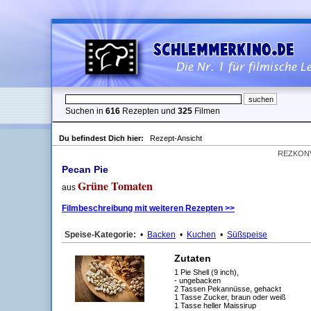
Suchen in
616
Rezepten und
325
Filmen
Du befindest Dich hier:
Rezept-Ansicht
REZKON
Pecan Pie
Grüne Tomaten
aus
Filmbeschreibung mit weiteren Rezepten >>
Speise-Kategorie:
•
Backen
•
Kuchen
•
Süßspeise
Zutaten
1 Pie Shell (9 inch),
- ungebacken
2 Tassen Pekannüsse, gehackt
1 Tasse Zucker, braun oder weiß
1 Tasse heller Maissirup