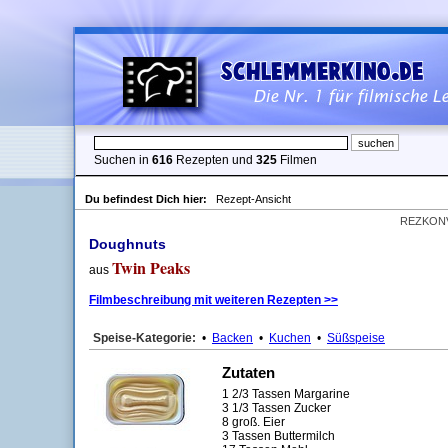
Suchen in
616
Rezepten und
325
Filmen
Du befindest Dich hier:
Rezept-Ansicht
REZKON
Doughnuts
Twin Peaks
aus
Filmbeschreibung mit weiteren Rezepten >>
Speise-Kategorie:
•
Backen
•
Kuchen
•
Süßspeise
Zutaten
1 2/3 Tassen Margarine
3 1/3 Tassen Zucker
8 groß. Eier
3 Tassen Buttermilch