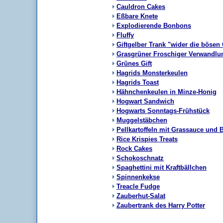
Cauldron Cakes
Eßbare Knete
Explodierende Bonbons
Fluffy
Giftgelber Trank "wider die bösen 
Grasgrüner Froschiger Verwandlu
Grünes Gift
Hagrids Monsterkeulen
Hagrids Toast
Hähnchenkeulen in Minze-Honig
Hogwart Sandwich
Hogwarts Sonntags-Frühstück
Muggelstäbchen
Pellkartoffeln mit Grassauce und 
Rice Krispies Treats
Rock Cakes
Schokoschnatz
Spaghettini mit Kraftbällchen
Spinnenkekse
Treacle Fudge
Zauberhut-Salat
Zaubertrank des Harry Potter