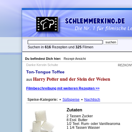
Suchen in
616
Rezepten und
325
Filmen
Du befindest Dich hier:
Rezept-Ansicht
Danke Kerstin Schulte
REZKON
Ton-Tongue Toffee
Harry Potter und der Stein der Weisen
aus
Filmbeschreibung mit weiteren Rezepten >>
Speise-Kategorie:
•
Süßspeise
•
Nachtisch
Zutaten
2 Tassen Zucker
8 Essl. Butter
1/2 Teel. Rum- oder Vanillearoma
1 1/4 Tassen Wasser