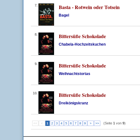
7.
Basta - Rotwein oder Totsein
Bagel
8.
Bittersüße Schokolade
Chabela-Hochzeitskuchen
9.
Bittersüße Schokolade
Weihnachtstortas
10.
Bittersüße Schokolade
Dreikönigskranz
(Seite
1
von
9
)
<<
<
1
2
3
4
5
6
7
8
9
>
>>