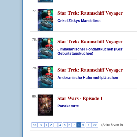
77.
Star Trek: Raumschiff Voyager
Onkel Ziskys Mandelbrot
78.
Star Trek: Raumschiff Voyager
Jimbalianischer Fondantkuchen (Kes'
Geburtstagskuchen)
79.
Star Trek: Raumschiff Voyager
Andoranische Hafermehlplätzchen
80.
Star Wars - Episode 1
Panakatorte
(Seite
8
von
9
)
<<
<
1
2
3
4
5
6
7
8
9
>
>>