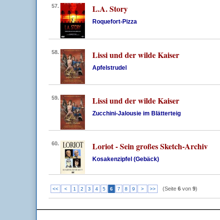
57.
L.A. Story
Roquefort-Pizza
58.
Lissi und der wilde Kaiser
Apfelstrudel
59.
Lissi und der wilde Kaiser
Zucchini-Jalousie im Blätterteig
60.
Loriot - Sein großes Sketch-Archiv
Kosakenzipfel (Gebäck)
(Seite
6
von
9
)
<<
<
1
2
3
4
5
6
7
8
9
>
>>