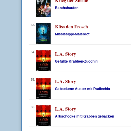
Krieg der Sterne
Banthahaufen
53.
Küss den Frosch
Mississippi-Maisbrot
54.
L.A. Story
Gefüllte Krabben-Zucchini
55.
L.A. Story
Gebackene Auster mit Radicchio
56.
L.A. Story
Artischocke mit Krabben gebacken