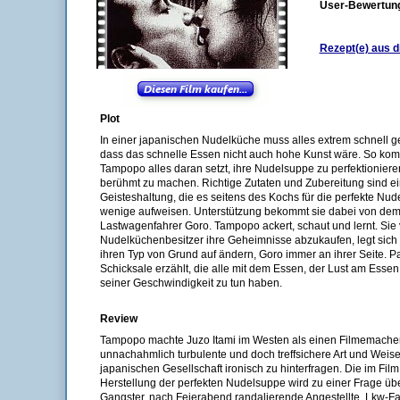
User-Bewertun
Rezept(e) aus d
Plot
In einer japanischen Nudelküche muss alles extrem schnell ge
dass das schnelle Essen nicht auch hohe Kunst wäre. So kom
Tampopo alles daran setzt, ihre Nudelsuppe zu perfektionier
berühmt zu machen. Richtige Zutaten und Zubereitung sind ei
Geisteshaltung, die es seitens des Kochs für die perfekte Nu
wenige aufweisen. Unterstützung bekommt sie dabei von dem
Lastwagenfahrer Goro. Tampopo ackert, schaut und lernt. Sie
Nudelküchenbesitzer ihre Geheimnisse abzukaufen, legt sich m
ihren Typ von Grund auf ändern, Goro immer an ihrer Seite. P
Schicksale erzählt, die alle mit dem Essen, der Lust am Essen,
seiner Geschwindigkeit zu tun haben.
Review
Tampopo machte Juzo Itami im Westen als einen Filmemacher
unnachahmlich turbulente und doch treffsichere Art und Weise v
japanischen Gesellschaft ironisch zu hinterfragen. Die im Film 
Herstellung der perfekten Nudelsuppe wird zu einer Frage üb
Gangster, nach Feierabend randalierende Angestellte, Lkw-Fa