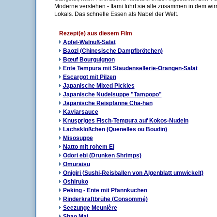
Moderne verstehen - Itami führt sie alle zusammen in dem wi
Lokals. Das schnelle Essen als Nabel der Welt.
Rezept(e) aus diesem Film
Apfel-Walnuß-Salat
Baozi (Chinesische Dampfbrötchen)
Bœuf Bourguignon
Ente Tempura mit Staudensellerie-Orangen-Salat
Escargot mit Pilzen
Japanische Mixed Pickles
Japanische Nudelsuppe "Tampopo"
Japanische Reispfanne Cha-han
Kaviarsauce
Knuspriges Fisch-Tempura auf Kokos-Nudeln
Lachsklößchen (Quenelles ou Boudin)
Misosuppe
Natto mit rohem Ei
Odori ebi (Drunken Shrimps)
Omuraisu
Onigiri (Sushi-Reisballen von Algenblatt umwickelt)
Oshiruko
Peking - Ente mit Pfannkuchen
Rinderkraftbrühe (Consommé)
Seezunge Meunière
Shao Mai