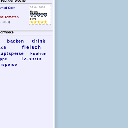
zept der Woche
01.04.2009
amed Corn
Rezept:
ne Tomaten
Film:
, 1991]
chwolke
backen
drink
fleisch
sch
auptspeise
kuchen
tv-serie
ppe
rspeise