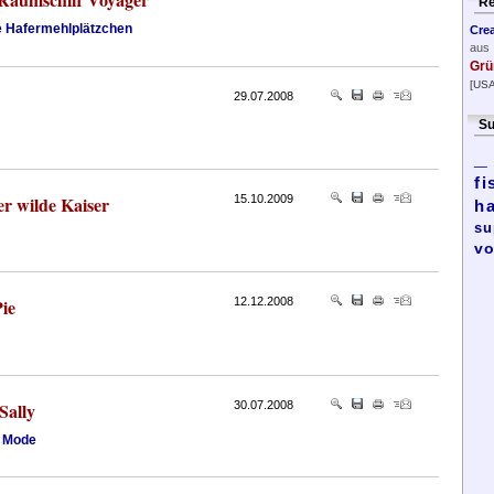
Re
 Hafermehlplätzchen
Cre
aus
Grü
[USA
29.07.2008
Su
_
fi
er wilde Kaiser
15.10.2009
h
su
vo
ie
12.12.2008
Sally
30.07.2008
a Mode