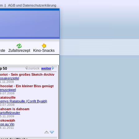
um
|
AGB und Datenschutzerklärung
iste
Zufallsrezept
Kino-Snacks
p 50
zurück
weiter
oriot - Sein großes Sketch-Archiv
osakenzipfel
1.11.2008
hocolat - Ein kleiner Biss genügt
enusnippel
9.07.2008
atatouille
emys Ratatouille (Confit Byaldi)
0.07.2008
ahoam is dahoam
artoffelzwuler
5.11.2009
okowääh
oq au Vin
4.11.2011