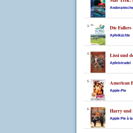
Andoranische
3.
Die Fallers
Apfelküchle
4.
Lissi und d
Apfelstrudel
5.
American P
Apple-Pie
6.
Harry und 
Apple Pie à l