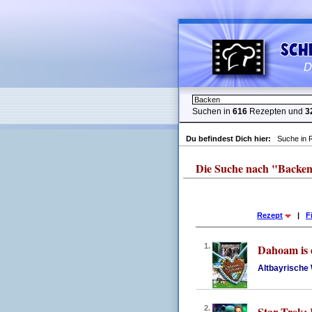
Suchen in
616
Rezepten und
3
Du befindest Dich hier:
Suche in 
Die Suche nach "Backen" l
Rezept
|
F
1.
Dahoam is
Altbayrische 
2.
Star Trek: