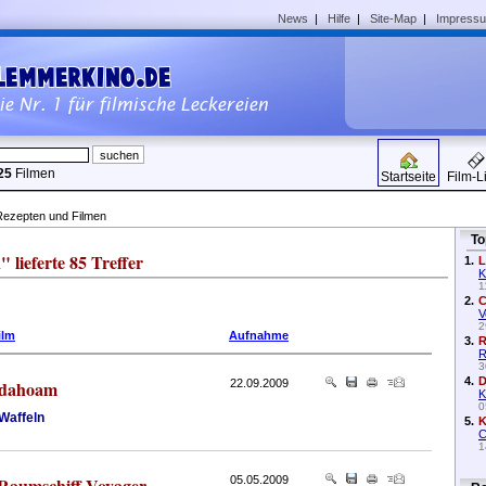
News
|
Hilfe
|
Site-Map
|
Impress
25
Filmen
Startseite
Film-L
Rezepten und Filmen
To
ieferte 85 Treffer
1.
L
K
1
2.
C
V
2
ilm
Aufnahme
3.
R
R
3
4.
D
 dahoam
22.09.2009
K
0
Waffeln
5.
K
C
1
 Raumschiff Voyager
05.05.2009