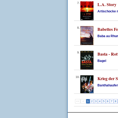
7.
L.A. Story
Artischocke 
8.
Babettes Fe
Baba au Rhu
9.
Basta - Rot
Bagel
10.
Krieg der S
Banthahaufe
<<
<
1
2
3
4
5
6
7
8