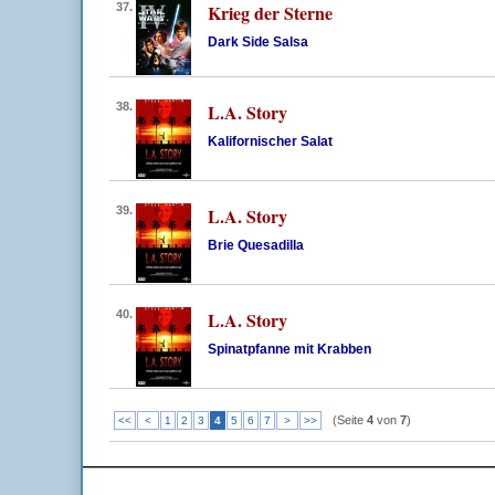
37.
Krieg der Sterne
Dark Side Salsa
38.
L.A. Story
Kalifornischer Salat
39.
L.A. Story
Brie Quesadilla
40.
L.A. Story
Spinatpfanne mit Krabben
(Seite
4
von
7
)
<<
<
1
2
3
4
5
6
7
>
>>