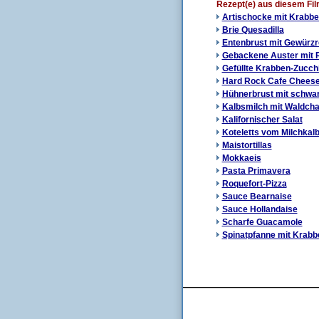
Rezept(e) aus diesem Fi
Artischocke mit Krabb
Brie Quesadilla
Entenbrust mit Gewürzr
Gebackene Auster mit 
Gefüllte Krabben-Zucchi
Hard Rock Cafe Chees
Hühnerbrust mit schwar
Kalbsmilch mit Waldch
Kalifornischer Salat
Koteletts vom Milchkal
Maistortillas
Mokkaeis
Pasta Primavera
Roquefort-Pizza
Sauce Bearnaise
Sauce Hollandaise
Scharfe Guacamole
Spinatpfanne mit Krabb