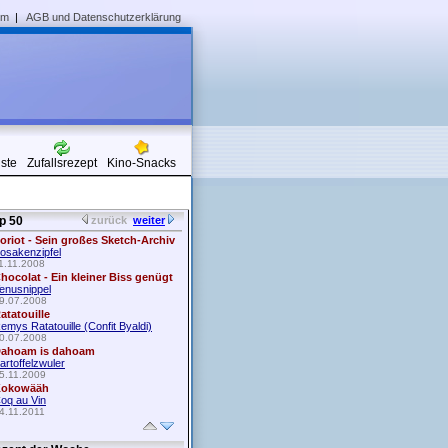
um
|
AGB und Datenschutzerklärung
iste
Zufallsrezept
Kino-Snacks
p 50
zurück
weiter
oriot - Sein großes Sketch-Archiv
osakenzipfel
1.11.2008
hocolat - Ein kleiner Biss genügt
enusnippel
9.07.2008
atatouille
emys Ratatouille (Confit Byaldi)
0.07.2008
ahoam is dahoam
artoffelzwuler
5.11.2009
okowääh
oq au Vin
4.11.2011