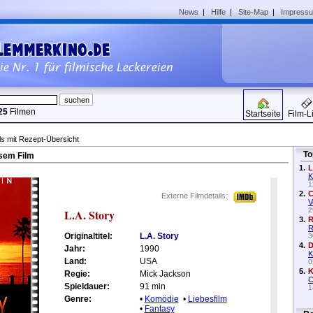
News
|
Hilfe
|
Site-Map
|
Impress
25
Filmen
Startseite
Film-L
ls mit Rezept-Übersicht
To
sem Film
1.
L
K
1
2.
C
Externe Filmdetails:
V
2
L.A. Story
3.
R
R
Originaltitel:
L.A. Story
3
4.
D
Jahr:
1990
K
Land:
USA
0
5.
K
Regie:
Mick Jackson
C
Spieldauer:
91 min
1
Genre:
•
Komödie
•
Liebesfilm
•
Fantasy