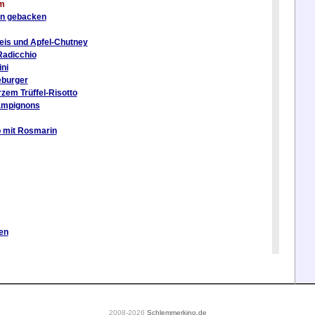
lm
en gebacken
eis und Apfel-Chutney
Radicchio
ni
eburger
zem Trüffel-Risotto
ampignons
b mit Rosmarin
en
2008-2026
Schlemmerkino.de