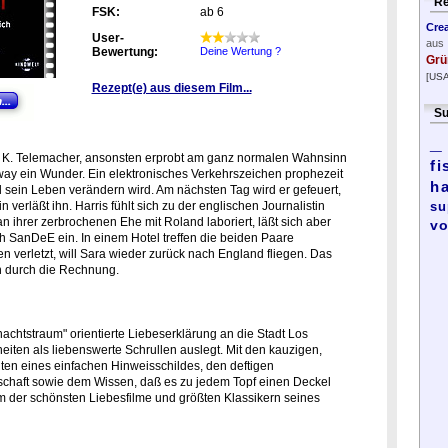
Re
FSK:
ab 6
Cre
User-
aus
Bewertung:
Deine Wertung ?
Grü
[USA
Rezept(e) aus diesem Film...
Su
_
s K. Telemacher, ansonsten erprobt am ganz normalen Wahnsinn
fi
eway ein Wunder. Ein elektronisches Verkehrszeichen prophezeit
h
 sein Leben verändern wird. Am nächsten Tag wird er gefeuert,
verläßt ihn. Harris fühlt sich zu der englischen Journalistin
su
 ihrer zerbrochenen Ehe mit Roland laboriert, läßt sich aber
vo
 SanDeE ein. In einem Hotel treffen die beiden Paare
en verletzt, will Sara wieder zurück nach England fliegen. Das
ch durch die Rechnung.
htstraum" orientierte Liebeserklärung an die Stadt Los
eiten als liebenswerte Schrullen auslegt. Mit den kauzigen,
en eines einfachen Hinweisschildes, den deftigen
schaft sowie dem Wissen, daß es zu jedem Topf einen Deckel
em der schönsten Liebesfilme und größten Klassikern seines