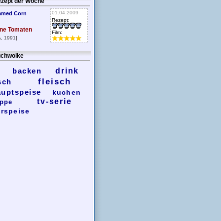
zept der Woche
01.04.2009
amed Corn
Rezept:
ne Tomaten
Film:
, 1991]
chwolke
backen
drink
fleisch
sch
auptspeise
kuchen
tv-serie
ppe
rspeise