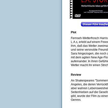
Plot
Fernseh-Wetterfrosch Harri
L.A.s, erlebt auf einem Fre
ihm, daß das Wetter zweimal
und seine versnobte Freundin 
Sara hingezogen, die noch an
mit dem agilen New Age-Floh
aufeinander. In ihren Gefühl
Wetter macht ihr einen Stri
Review
An Shakespeares "Sommernac
Angeles, die deren Verrückth
aber wahren Lebensweisheit
Seitenhieben auf die Gesell
gibt, wurde der Film zu ein
Genres.