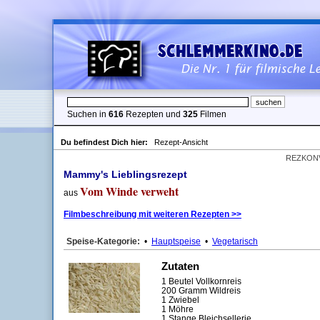
Suchen in
616
Rezepten und
325
Filmen
Du befindest Dich hier:
Rezept-Ansicht
REZKON
Mammy's Lieblingsrezept
Vom Winde verweht
aus
Filmbeschreibung mit weiteren Rezepten >>
Speise-Kategorie:
•
Hauptspeise
•
Vegetarisch
Zutaten
1 Beutel Vollkornreis
200 Gramm Wildreis
1 Zwiebel
1 Möhre
1 Stange Bleichsellerie