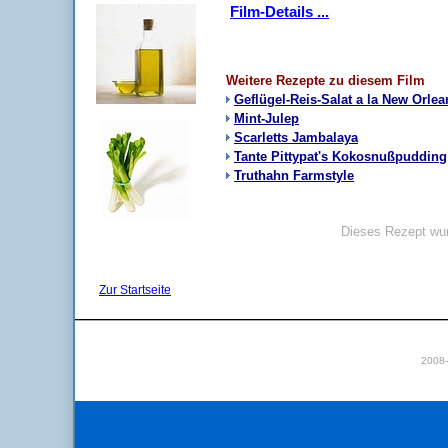
Film-Details ...
Weitere Rezepte zu diesem Film
Geflügel-Reis-Salat a la New Orlea
Mint-Julep
Scarletts Jambalaya
Tante Pittypat's Kokosnußpudding
Truthahn Farmstyle
Dieses Rezept wur
Zur Startseite
2008