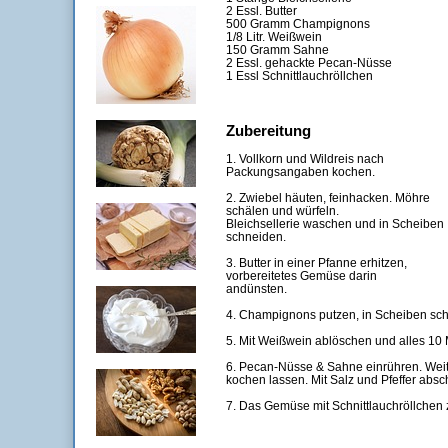
2 Essl. Butter
500 Gramm Champignons
1/8 Litr. Weißwein
150 Gramm Sahne
2 Essl. gehackte Pecan-Nüsse
1 Essl Schnittlauchröllchen
Zubereitung
1. Vollkorn und Wildreis nach
Packungsangaben kochen.
2. Zwiebel häuten, feinhacken. Möhre
schälen und würfeln.
Bleichsellerie waschen und in Scheiben
schneiden.
3. Butter in einer Pfanne erhitzen,
vorbereitetes Gemüse darin
andünsten.
4. Champignons putzen, in Scheiben sc
5. Mit Weißwein ablöschen und alles 10 
6. Pecan-Nüsse & Sahne einrühren. Weite
kochen lassen. Mit Salz und Pfeffer abs
7. Das Gemüse mit Schnittlauchröllchen 