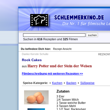
Suchen in
616
Rezepten und
325
Filmen
Du befindest Dich hier:
Rezept-Ansicht
Danke Kerstin Schulte
REZKON
Rock Cakes
Harry Potter und der Stein der Weisen
aus
Filmbeschreibung mit weiteren Rezepten >>
Speise-Kategorie:
•
Kuchen
•
Backen
•
Süßspeise
Zutaten
3 Eier
1/4 Tassen Milch
1 Tasse weiche Butter
3 Tassen Mehl
1 1/2 Teel. Backpulver