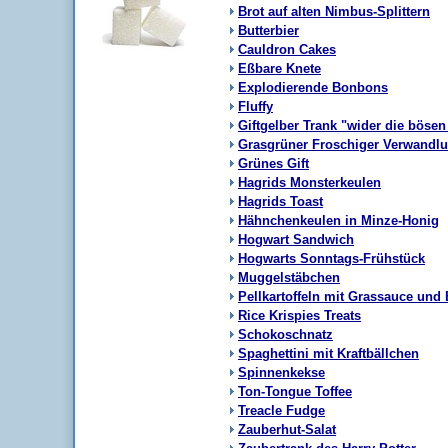
Brot auf alten Nimbus-Splittern
Butterbier
Cauldron Cakes
Eßbare Knete
Explodierende Bonbons
Fluffy
Giftgelber Trank "wider die bösen
Grasgrüner Froschiger Verwandl
Grünes Gift
Hagrids Monsterkeulen
Hagrids Toast
Hähnchenkeulen in Minze-Honig
Hogwart Sandwich
Hogwarts Sonntags-Frühstück
Muggelstäbchen
Pellkartoffeln mit Grassauce und
Rice Krispies Treats
Schokoschnatz
Spaghettini mit Kraftbällchen
Spinnenkekse
Ton-Tongue Toffee
Treacle Fudge
Zauberhut-Salat