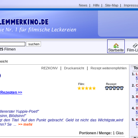
News
|
Hilfe
|
Site-Map
|
Impress
25
Filmen
Startseite
Film-L
sicht
|
|
To
REZKONV
Druckansicht
Rezept weiterempfehlen
1.
L
)
K
1
Film:
Rezept:
2.
C
V
 Rezepten >>
2
3.
R
R
3
4.
D
llererster Yuppie-Poet!"
K
sinn, Blödsinn!"
0
5.
K
t den Titel 'Auf den Punkt gebracht'. Geld ist nicht das Wichtigste,wird
C
nn? Se ...
>> mehr
1
Portionen / Menge:
1 Glas