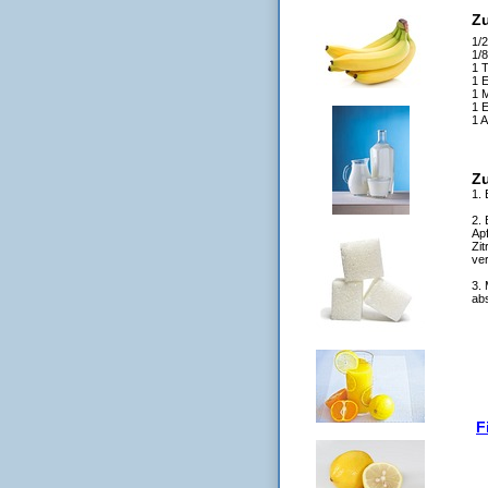
Z
1/
1/8
1 T
1 E
1 
1 E
1 A
Z
1. 
2. 
Apf
Zi
ve
3. 
ab
F