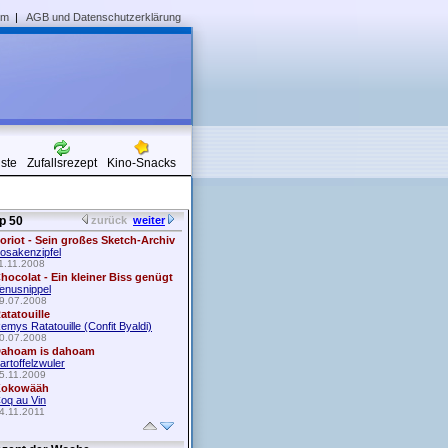
um
|
AGB und Datenschutzerklärung
iste
Zufallsrezept
Kino-Snacks
p 50
zurück
weiter
oriot - Sein großes Sketch-Archiv
osakenzipfel
1.11.2008
hocolat - Ein kleiner Biss genügt
enusnippel
9.07.2008
atatouille
emys Ratatouille (Confit Byaldi)
0.07.2008
ahoam is dahoam
artoffelzwuler
5.11.2009
okowääh
oq au Vin
4.11.2011