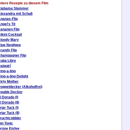
itere Rezepte zu diesem Film
Alabama Slammer
lexandra mit Schuß
nanas-Flip
ngel's Tit
ananen Flip
ikini Cocktail
loody Mary
lue Negligee
randy Flip
hampagner Flip
uba Libre
aiquirí
ing-a-ling
ing-a-ling Delight
irty Mother
oppeldecker (Alkoholfrei)
ouble Decker
l Dorado (I)
l Dorado (II)
riar Tuck (I)
riar Tuck (II)
ruchtcobbler
in Tonic
rüne Eisfee