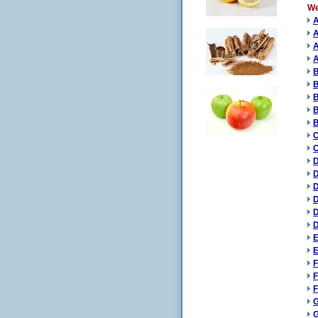
We
A
A
A
B
B
B
B
B
C
C
D
D
D
D
D
D
E
E
F
F
F
G
G