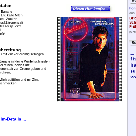
Re
utaten
Fon
2 Banane
aus
 Litr. kalte Milch
Bri
eel. Zucker
Sch
ssl Zitronensaft
Messersp. Zimt
Frü
i
[Gro
pfel
Su
ubereitung
_
Ei mit Zucker cremig schlagen.
fi
Banane in kleine Würfel schneiden,
h
el reiben, beides mit
tronensaft zur Creme geben und
su
rrühren.
vo
Milch auffüllen und mit Zimt
schmecken.
ilm-Details ...