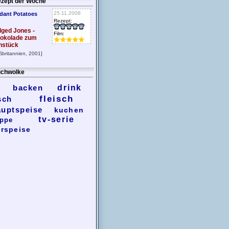
zept der Woche
25.11.2008
dant Potatoes
Rezept:
dged Jones -
Film:
okolade zum
hstück
ßbritannien, 2001]
chwolke
backen
drink
fleisch
sch
auptspeise
kuchen
tv-serie
ppe
rspeise