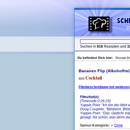
Suchen in
616
Rezepten und
3
Du befindest Dich hier:
Rezept-An
Bananen Flip (Alkoholfrei
Cocktail
aus
Filmbeschreibung mit weiteren
Filmzitat(e):
[Timecode 0:26:25]
Yuppie-Poet: "Ich bin der Welt a
Doug Coughlin: "Blödsinn, Blöd
Yuppie-Poet: "Das Gedicht träg
gesagt. Na schön, was denn da
Speise-Kategorie:
•
Drink