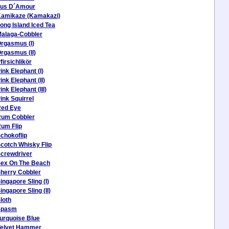
us D´Amour
amikaze (Kamakazi)
ong Island Iced Tea
alaga-Cobbler
rgasmus (I)
rgasmus (II)
firsichlikör
ink Elephant (I)
ink Elephant (II)
ink Elephant (III)
ink Squirrel
ed Eye
um Cobbler
um Flip
chokoflip
cotch Whisky Flip
crewdriver
ex On The Beach
herry Cobbler
ingapore Sling (I)
ingapore Sling (II)
loth
Spasm
urquoise Blue
elvet Hammer