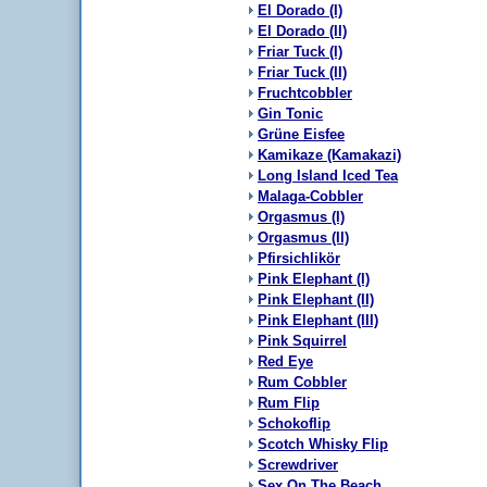
El Dorado (I)
El Dorado (II)
Friar Tuck (I)
Friar Tuck (II)
Fruchtcobbler
Gin Tonic
Grüne Eisfee
Kamikaze (Kamakazi)
Long Island Iced Tea
Malaga-Cobbler
Orgasmus (I)
Orgasmus (II)
Pfirsichlikör
Pink Elephant (I)
Pink Elephant (II)
Pink Elephant (III)
Pink Squirrel
Red Eye
Rum Cobbler
Rum Flip
Schokoflip
Scotch Whisky Flip
Screwdriver
Sex On The Beach