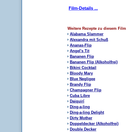
Film-Details ...
Weitere Rezepte zu diesem Film
Alabama Slammer
Alexandra mit Schuß
Ananas-Flip
Angel's Tit
Bananen Flip
Bananen Flip (Alkoholfrei)
Bikini Cocktail
Bloody Mary
Blue Negligee
Brandy Flip
Champagner Flip
Cuba Libre
Daiquirí
Ding-a-ling
Ding-a-ling Delight
Dirty Mother
Doppeldecker (Alkoholfrei)
Double Decker