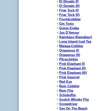
El Dorado (I)
El Dorado (II)
Friar Tuck (I)
Friar Tuck (II)
Fruchtcobbler
Gin Tonic
Grüne Eisfee
Jus D´Amour
Kamikaze (Kamakazi)
Long Island Iced Tea
Malaga-Cobbler
Orgasmus (I)
Orgasmus (II)
Pfirsichlikör
Pink Elephant (I)
Pink Elephant (II)
Pink Elephant (III)
Pink Squirrel
Red Eye
Rum Cobbler
Rum Flip
Schokoflip
Scotch Whisky Flip
Screwdriver
Sex On The Beach