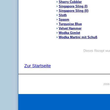
Sherry Cobbler
Singapore Sling (I)
Singapore Sling (II)
Sloth
Spasm
Turquoise Blue
Velvet Hammer
Wodka Gimlet
Wodka Martini mit Schuß
Dieses Rezept wur
Zur Startseite
2008