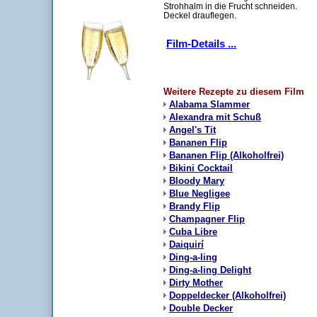
Strohhalm in die Frucht schneiden.
Deckel drauflegen.
Film-Details ...
Weitere Rezepte zu diesem Film
Alabama Slammer
Alexandra mit Schuß
Angel's Tit
Bananen Flip
Bananen Flip (Alkoholfrei)
Bikini Cocktail
Bloody Mary
Blue Negligee
Brandy Flip
Champagner Flip
Cuba Libre
Daiquirí
Ding-a-ling
Ding-a-ling Delight
Dirty Mother
Doppeldecker (Alkoholfrei)
Double Decker