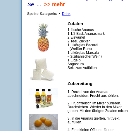
Se ...
>> mehr
Speise-Kategorie:
•
Drink
Zutaten
1 frische Ananas
1 1/2 Essl. Ananasmark
2 Eiswürfel
2 Teel. Zucker
1 Likörglas Bacardi
- (Weißer Rum)
1 Likörglas Marsala
- (sizilianischer Wein)
1 Eigelb
Angostura
Sekt zum Auffüllen
Zubereitung
1. Deckel von der Ananas
abschneiden. Frucht aushöhlen.
2. Fruchtfleisch im Mixer pürieren.
Durchsieben. Wieder in den Mixer
geben. Mit den übrigen Zutaten mixen.
3. In die Ananas gießen, mit Sekt
auffüllen.
4. Eine kleine Öffnung für den