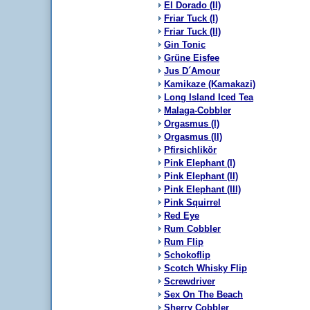
El Dorado (II)
Friar Tuck (I)
Friar Tuck (II)
Gin Tonic
Grüne Eisfee
Jus D´Amour
Kamikaze (Kamakazi)
Long Island Iced Tea
Malaga-Cobbler
Orgasmus (I)
Orgasmus (II)
Pfirsichlikör
Pink Elephant (I)
Pink Elephant (II)
Pink Elephant (III)
Pink Squirrel
Red Eye
Rum Cobbler
Rum Flip
Schokoflip
Scotch Whisky Flip
Screwdriver
Sex On The Beach
Sherry Cobbler