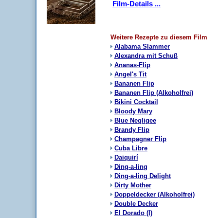
Film-Details ...
Weitere Rezepte zu diesem Film
Alabama Slammer
Alexandra mit Schuß
Ananas-Flip
Angel's Tit
Bananen Flip
Bananen Flip (Alkoholfrei)
Bikini Cocktail
Bloody Mary
Blue Negligee
Brandy Flip
Champagner Flip
Cuba Libre
Daiquirí
Ding-a-ling
Ding-a-ling Delight
Dirty Mother
Doppeldecker (Alkoholfrei)
Double Decker
El Dorado (I)