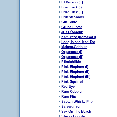
El Dorado (II)
Friar Tuck (I)
Friar Tuck (II)
Fruchtcobbler
Gin Tonic
Grüne Eisfee
Jus D´Amour
Kamikaze (Kamakazi)
Long Island Iced Tea
Malaga-Cobbler
Orgasmus (I)
Orgasmus (II)
Pfirsichlikör
Pink Elephant (I)
Pink Elephant (II)
Pink Elephant (III)
Pink Squirrel
Red Eye
Rum Cobbler
Rum Flip
Scotch Whisky Flip
Screwdriver
Sex On The Beach
Sherry Cobbler