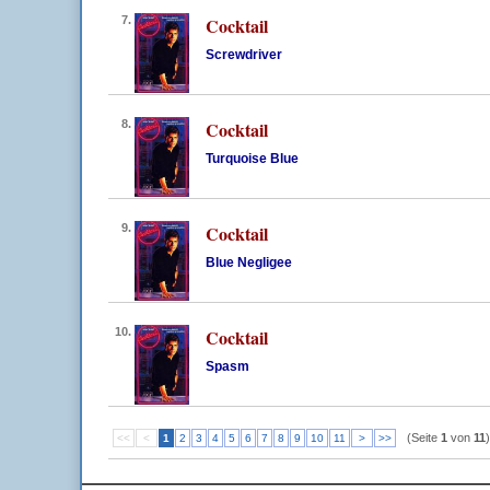
7.
Cocktail
Screwdriver
8.
Cocktail
Turquoise Blue
9.
Cocktail
Blue Negligee
10.
Cocktail
Spasm
(Seite
1
von
11
)
<<
<
1
2
3
4
5
6
7
8
9
10
11
>
>>