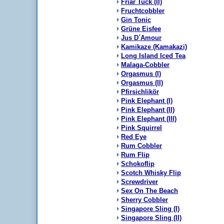
Friar Tuck (II)
Fruchtcobbler
Gin Tonic
Grüne Eisfee
Jus D´Amour
Kamikaze (Kamakazi)
Long Island Iced Tea
Malaga-Cobbler
Orgasmus (I)
Orgasmus (II)
Pfirsichlikör
Pink Elephant (I)
Pink Elephant (II)
Pink Elephant (III)
Pink Squirrel
Red Eye
Rum Cobbler
Rum Flip
Schokoflip
Scotch Whisky Flip
Screwdriver
Sex On The Beach
Sherry Cobbler
Singapore Sling (I)
Singapore Sling (II)