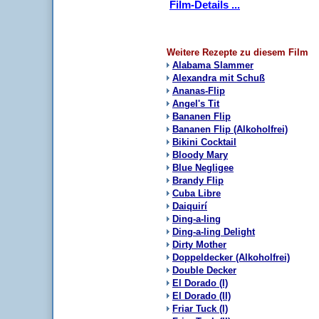
Film-Details ...
Weitere Rezepte zu diesem Film
Alabama Slammer
Alexandra mit Schuß
Ananas-Flip
Angel's Tit
Bananen Flip
Bananen Flip (Alkoholfrei)
Bikini Cocktail
Bloody Mary
Blue Negligee
Brandy Flip
Cuba Libre
Daiquirí
Ding-a-ling
Ding-a-ling Delight
Dirty Mother
Doppeldecker (Alkoholfrei)
Double Decker
El Dorado (I)
El Dorado (II)
Friar Tuck (I)