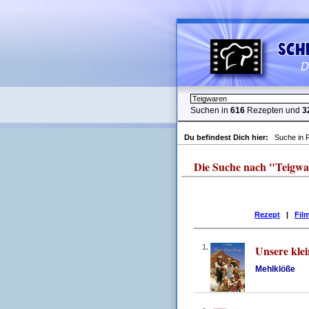
Suchen in
616
Rezepten und
3
Du befindest Dich hier:
Suche in 
Die Suche nach "Teigwaren
Rezept
|
Fil
1.
Unsere kle
Mehlklöße