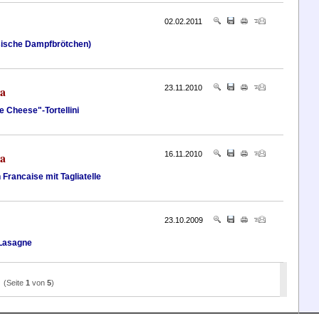
02.02.2011
sische Dampfbrötchen)
ia
23.11.2010
 Cheese"-Tortellini
ia
16.11.2010
 Francaise mit Tagliatelle
23.10.2009
 Lasagne
(Seite
1
von
5
)