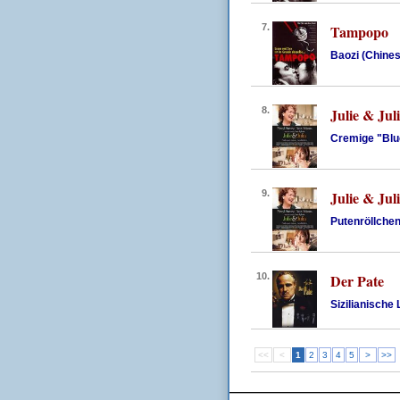
7.
Tampopo
Baozi (Chine
8.
Julie & Jul
Cremige "Blue
9.
Julie & Jul
Putenröllchen
10.
Der Pate
Sizilianische
<<
<
1
2
3
4
5
>
>>