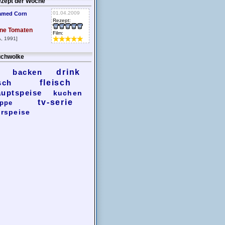
zept der Woche
01.04.2009
amed Corn
Rezept:
ne Tomaten
Film:
, 1991]
chwolke
backen
drink
sch
fleisch
auptspeise
kuchen
tv-serie
ppe
rspeise