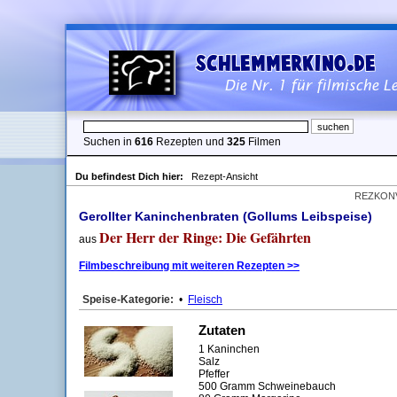
Suchen in
616
Rezepten und
325
Filmen
Du befindest Dich hier:
Rezept-Ansicht
REZKON
Gerollter Kaninchenbraten (Gollums Leibspeise)
Der Herr der Ringe: Die Gefährten
aus
Filmbeschreibung mit weiteren Rezepten >>
Speise-Kategorie:
•
Fleisch
Zutaten
1 Kaninchen
Salz
Pfeffer
500 Gramm Schweinebauch