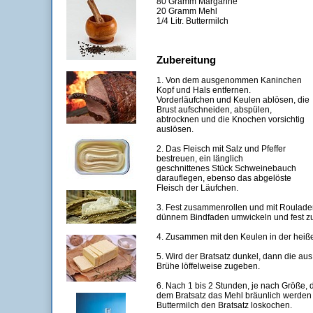
80 Gramm Margarine
20 Gramm Mehl
1/4 Litr. Buttermilch
Zubereitung
1. Von dem ausgenommen Kaninchen
Kopf und Hals entfernen.
Vorderläufchen und Keulen ablösen, die
Brust aufschneiden, abspülen,
abtrocknen und die Knochen vorsichtig
auslösen.
2. Das Fleisch mit Salz und Pfeffer
bestreuen, ein länglich
geschnittenes Stück Schweinebauch
darauflegen, ebenso das abgelöste
Fleisch der Läufchen.
3. Fest zusammenrollen und mit Roulade
dünnem Bindfaden umwickeln und fest z
4. Zusammen mit den Keulen in der heiß
5. Wird der Bratsatz dunkel, dann die au
Brühe löffelweise zugeben.
6. Nach 1 bis 2 Stunden, je nach Größe,
dem Bratsatz das Mehl bräunlich werden 
Buttermilch den Bratsatz loskochen.