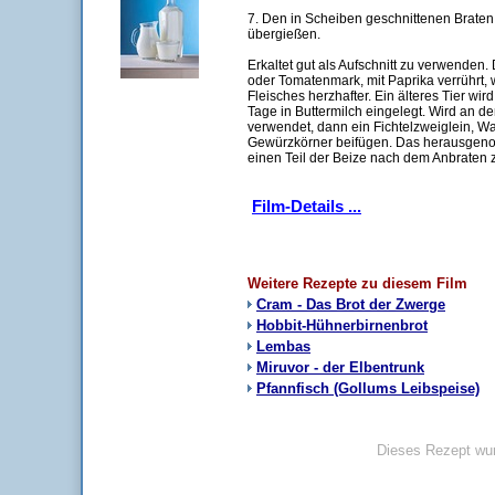
7. Den in Scheiben geschnittenen Braten
übergießen.
Erkaltet gut als Aufschnitt zu verwenden.
oder Tomatenmark, mit Paprika verrührt,
Fleisches herzhafter. Ein älteres Tier wir
Tage in Buttermilch eingelegt. Wird an d
verwendet, dann ein Fichtelzweiglein, W
Gewürzkörner beifügen. Das herausgen
einen Teil der Beize nach dem Anbraten 
Film-Details ...
Weitere Rezepte zu diesem Film
Cram - Das Brot der Zwerge
Hobbit-Hühnerbirnenbrot
Lembas
Miruvor - der Elbentrunk
Pfannfisch (Gollums Leibspeise)
Dieses Rezept wur