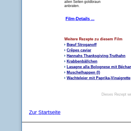
allen Seiten goldbraun
anbraten.
Film-Details ...
Weitere Rezepte zu diesem Film
Bœuf Stroganoff
Crêpes caviar
Hannahs Thanksgiving-Truthahn
Krabbenbällchen
Lasagne alla Bolognese mit Bécha
Muschelhappen (I)
Wachteleier mit Paprika-Vinaigrette
Dieses Rezept wu
Zur Startseite