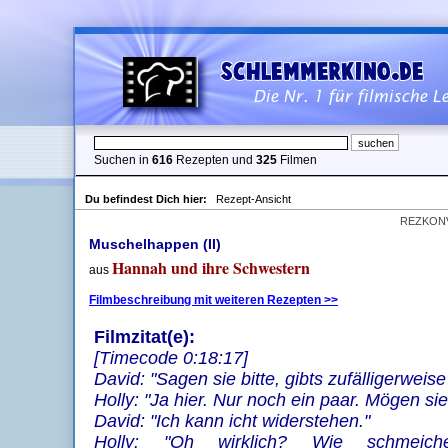
Suchen in
616
Rezepten und
325
Filmen
Du befindest Dich hier:
Rezept-Ansicht
REZKON
Muschelhappen (II)
Hannah und ihre Schwestern
aus
Filmbeschreibung mit weiteren Rezepten >>
Filmzitat(e):
[Timecode 0:18:17]
David: "Sagen sie bitte, gibts zufälligerwei
Holly: "Ja hier. Nur noch ein paar. Mögen sie
David: "Ich kann icht widerstehen."
Holly: "Oh wirklich? Wie schmeich