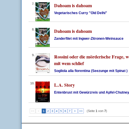
7.
Dahoam is dahoam
Vegetarisches Curry "Old Delhi"
8.
Dahoam is dahoam
Zanderfilet mit Ingwer-Zitronen-Weinsauce
9.
Rossini oder die mörderische Frage, w
mit wem schlief
Sogliola alla fiorentina (Seezunge mit Spinat )
10.
L.A. Story
Entenbrust mit Gewürzreis und Apfel-Chutne
(Seite
1
von
7
)
<<
<
1
2
3
4
5
6
7
>
>>