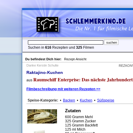
Suchen in
616
Rezepten und
325
Filmen
Du befindest Dich hier:
Rezept-Ansicht
Danke Kerstin Schulte
REZKON
Raktajino-Kuchen
Raumschiff Enterprise: Das nächste Jahrhundert
aus
Filmbeschreibung mit weiteren Rezepten >>
Speise-Kategorie:
•
Backen
•
Kuchen
•
Süßspeise
Zutaten
600 Gramm Mehl
325 Gramm Zucker
125 Gramm Backfett
125 ml Milch