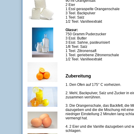
90 ml Orangensaft
2 Eier
1 Essl geraspelte Orangenschale
3 Teel. Backpulver
1 Teel. Salz
1/2 Teel. Vanilleextrakt
Glasur:
750 Gramm Puderzucker
3 Essl. Butter
3 Essl. Sahne, pasteurisiert
1/8 Teel. Salz
1 Teel. Zitronensaft
1 Teel. geriebene Zitronenschale
1/2 Teel. Vanilleextrakt
Zubereitung
1. Den Ofen auf 175° C vorheizen.
2. Mehl, Backpulver, Salz und Zucker in e
zusammen verrühren.
3. Die Orangenschale, das Backfett, die 
dazugeben und die die Mischung mit eine
niedriger Einstellung 2 Minuten lang schla
vermengt hat.
4. 2 Eier und die Vanille dazugeben und w
schlagen.