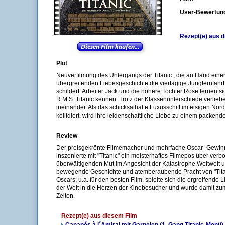
User-Bewertun
Rezept(e) aus d
Plot
Neuverfilmung des Untergangs der Titanic , die an Hand ein
übergreifenden Liebesgeschichte die viertägige Jungfernfahrt
schildert. Arbeiter Jack und die höhere Tochter Rose lernen si
R.M.S. Titanic kennen. Trotz der Klassenunterschiede verlieb
ineinander. Als das schicksalhafte Luxusschiff im eisigen Nord
kollidiert, wird ihre leidenschaftliche Liebe zu einem packen
Review
Der preisgekrönte Filmemacher und mehrfache Oscar- Gewi
inszenierte mit "Titanic" ein meisterhaftes Filmepos über ver
überwältigenden Mut im Angesicht der Katastrophe.Weltweit un
bewegende Geschichte und atemberaubende Pracht von "Titani
Oscars, u.a. für den besten Film, spielte sich die ergreifende 
der Welt in die Herzen der Kinobesucher und wurde damit zum
Zeiten.
Rezept(e) aus diesem Film