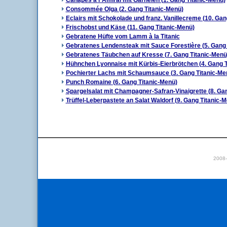
Canapés à l´Amiral mit Garnelen (1. Gang Titanic-Menü)
Consommée Olga (2. Gang Titanic-Menü)
Eclairs mit Schokolade und franz. Vanillecreme (10. Gan
Frischobst und Käse (11. Gang Titanic-Menü)
Gebratene Hüfte vom Lamm à la Titanic
Gebratenes Lendensteak mit Sauce Forestière (5. Gang 
Gebratenes Täubchen auf Kresse (7. Gang Titanic-Menü
Hühnchen Lyonnaise mit Kürbis-Eierbrötchen (4. Gang T
Pochierter Lachs mit Schaumsauce (3. Gang Titanic-Me
Punch Romaine (6. Gang Titanic-Menü)
Spargelsalat mit Champagner-Safran-Vinaigrette (8. Ga
Trüffel-Leberpastete an Salat Waldorf (9. Gang Titanic-
2008