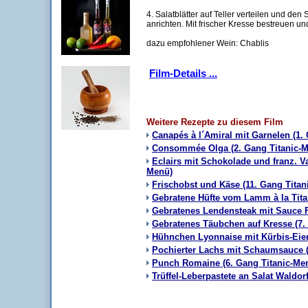
4. Salatblätter auf Teller verteilen und den
anrichten. Mit frischer Kresse bestreuen u
dazu empfohlener Wein: Chablis
Film-Details ...
Weitere Rezepte zu diesem Film
Canapés à l´Amiral mit Garnelen (1.
Consommée Olga (2. Gang Titanic-
Eclairs mit Schokolade und franz. Va
Menü)
Frischobst und Käse (11. Gang Titan
Gebratene Hüfte vom Lamm à la Tita
Gebratenes Lendensteak mit Sauce Fo
Gebratenes Täubchen auf Kresse (7.
Hühnchen Lyonnaise mit Kürbis-Eier
Pochierter Lachs mit Schaumsauce (
Punch Romaine (6. Gang Titanic-Me
Trüffel-Leberpastete an Salat Waldor