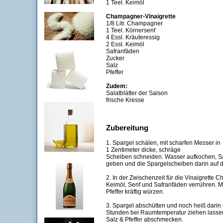
1 Teel. Keimöl
Champagner-Vinaigrette
1/8 Litr. Champagner
1 Teel. Körnersenf
4 Essl. Kräuteressig
2 Essl. Keimöl
Safranfäden
Zucker
Salz
Pfeffer
Zudem:
Salatblätter der Saison
frische Kresse
Zubereitung
1. Spargel schälen, mit scharfen Messer in
1 Zentimeter dicke, schräge
Scheiben schneiden. Wasser aufkochen, Sa
geben und die Spargelscheiben darin auf d
2. In der Zwischenzeit für die Vinaigrette 
Keimöl, Senf und Safranfäden verrühren. M
Pfeffer kräftig würzen.
3. Spargel abschütten und noch heiß darin 
Stunden bei Raumtemperatur ziehen lassen
Salz & Pfeffer abschmecken.