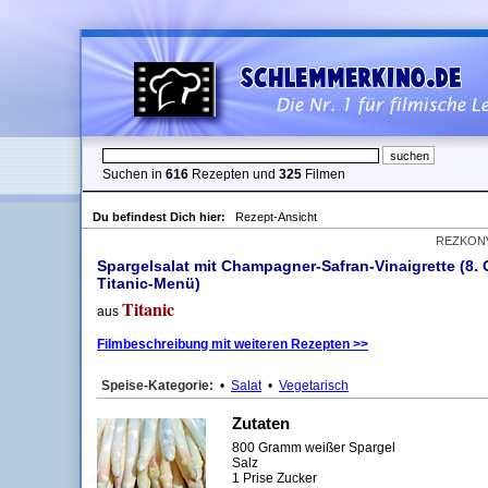
Suchen in
616
Rezepten und
325
Filmen
Du befindest Dich hier:
Rezept-Ansicht
REZKON
Spargelsalat mit Champagner-Safran-Vinaigrette (8.
Titanic-Menü)
Titanic
aus
Filmbeschreibung mit weiteren Rezepten >>
Speise-Kategorie:
•
Salat
•
Vegetarisch
Zutaten
800 Gramm weißer Spargel
Salz
1 Prise Zucker