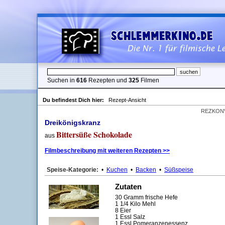
Suchen in
616
Rezepten und
325
Filmen
Du befindest Dich hier:
Rezept-Ansicht
REZKON
Dreikönigskranz
Bittersüße Schokolade
aus
Filmbeschreibung mit weiteren Rezepten >>
Speise-Kategorie:
•
Kuchen
•
Backen
•
Süßspeise
Zutaten
30 Gramm frische Hefe
1 1/4 Kilo Mehl
8 Eier
1 Essl Salz
1 Essl Pomeranzenessenz