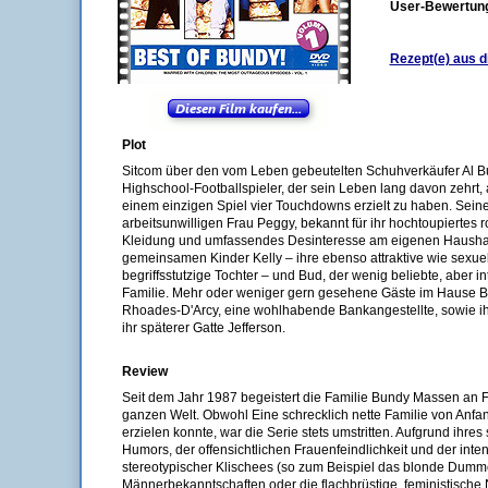
User-Bewertun
Rezept(e) aus d
Plot
Sitcom über den vom Leben gebeutelten Schuhverkäufer Al Bu
Highschool-Footballspieler, der sein Leben lang davon zehrt, 
einem einzigen Spiel vier Touchdowns erzielt zu haben. Seine
arbeitsunwilligen Frau Peggy, bekannt für ihr hochtoupiertes ro
Kleidung und umfassendes Desinteresse am eigenen Haushal
gemeinsamen Kinder Kelly – ihre ebenso attraktive wie sexuell
begriffsstutzige Tochter – und Bud, der wenig beliebte, aber in
Familie. Mehr oder weniger gern gesehene Gäste im Hause 
Rhoades-D'Arcy, eine wohlhabende Bankangestellte, sowie i
ihr späterer Gatte Jefferson.
Review
Seit dem Jahr 1987 begeistert die Familie Bundy Massen an 
ganzen Welt. Obwohl Eine schrecklich nette Familie von Anfa
erzielen konnte, war die Serie stets umstritten. Aufgrund ihre
Humors, der offensichtlichen Frauenfeindlichkeit und der inte
stereotypischer Klischees (so zum Beispiel das blonde Dum
Männerbekanntschaften oder die flachbrüstige, feministische 