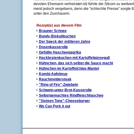
devoten Ehemann verheiratet ist) führte die Sitcom zu weitverb
meist jedoch vergebens, denn die "schlechte Presse“ sorgte f
unter den Zuschauern.
Rezept(e) aus diesem Film
Brauner Schnee
Bundy-Biskuitkuchen
Der Speck der mittleren Jahre
Dosenkasserolle
Gefüllte Hascheepaprika
Hackbratenkuchen mit Kartoffelpüreeguß
Hühnchen, das sich selbst die Sauce macht
Hühnchen im Kartoffelchips-Mantel
Kombi-Apfelmus
Rauchmeldersteak
"Ring of Fire"-Zwiebeln
Schwein-unter-Brot-Kasserolle
Selbstgemachtes Rindfleischhaschee
"Sixteen Tons"-Cheeseburger
We Can Pork it out